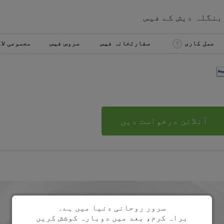
بنگلہ دیش
کے
فیس
عمل کاری
سفارتخانہ فیس
سروس فیس
مجموعی لا
آنلائن درخواست دیں
سرور روحانی دنیا میں ہے۔
براہ کرم، بعد میں دوبارہ کوشش کریں