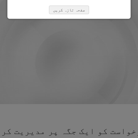
صفحہ تازہ کریں
واست کو ایک جگہ پر مدیریت کرن