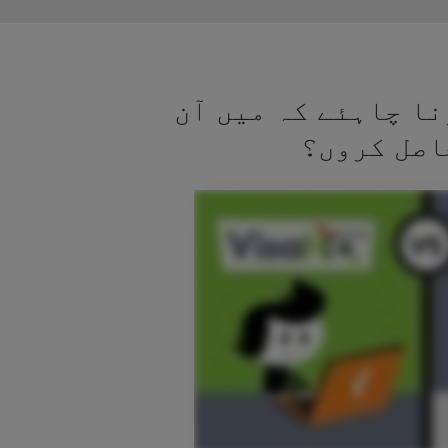
نا چاہئے کہ میں آن
اصل کروں؟