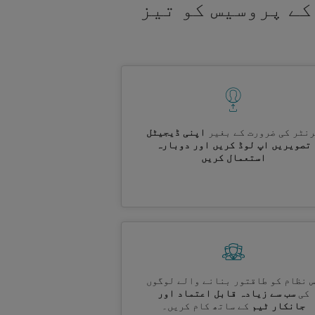
کے پروسیس کو تیز
نٹر کی ضرورت کے بغیر
اپنی ڈیجیٹل
تصویریں اپ لوڈ کریں اور دوبارہ
استعمال کریں
 نظام کو طاقتور بنانے والے لوگوں
کی
سب سے زیادہ قابل اعتماد اور
جانکار ٹیم
کے ساتھ کام کریں۔