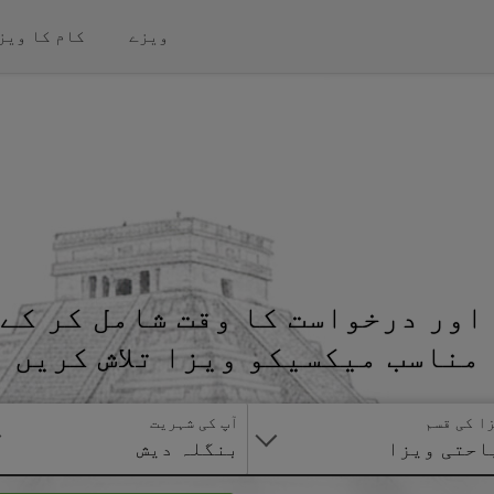
ویزے
کام کا ویز
اور درخواست کا وقت شامل کر کے 
مناسب میکسیکو ویزا تلاش کریں
ا کی قسم
آپ کی شہریت
احتی ویزا
بنگلہ دیش