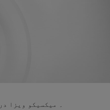
۔ میکسیکو ویزا درخ