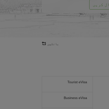
ل کریں
بانٹیں
Tourist eVisa
Business eVisa