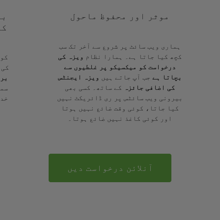
موثر اور محفوظ ماحول
با
کے
ہماری ویب سائٹ پر شروع سے آخر تک سب
کچھ کیا جاتا ہے۔ ہمارا نظام
ویزہ کی
کوئ
درخواست کو میکسیکو پر غلطیوں سے
کی 
بچاتا ہے
جب آپ جاتے ہیں
ویزہ ایجنٹس
برا
کی اضافی جائزہ
کے ساتھ۔ کسی بھی
سمج
بیرونی ویب سائٹس پر ری ڈائریکٹ نہیں
خدم
کیا جاتا، کوئی وقت ضائع نہیں ہوتا
اور کوئی کاغذ نہیں ضائع ہوتا۔
آنلائن درخواست دیں