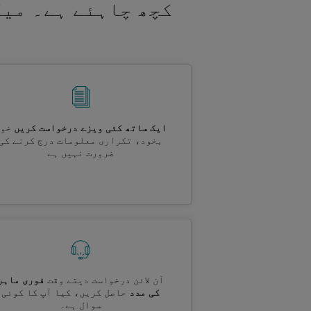
کچھ چاہئے ہے۔ میک
ایک ساتھ کئی ویزے درخواست کریں
خود
بخود، تکراری معلومات درج کرنے کی
ضرورت نہیں ہے
آن لائن درخواست دیتے وقت
فوری ماہر
کی مدد
حاصل کریں، کیا آپ کا کوئی
سوال ہے۔