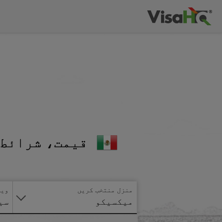
قیمت، شرائط 
منزل منتخب کریں
ویز
میکسیکو
سی