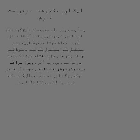
ایک اور مکمل شدہ درخواست
فارم
ہم آپ سے بار بار معلومات درج کرنے کے
لیے کبھی نہیں کہیں گے۔ آپ کا داخل
کردہ تمام ڈیٹا محفوظ طریقے سے
مستقبل کے استعمال کے لیے محفوظ کیا
جاتا ہے، چاہے آپ مختلف ویزا کے لیے
درخواست دیں۔ یہ آخری
ویزا برائے
میکسیکو درخواست فارم
ہے جسے آپ کبھی
دیکھیں گے اور اسے استعمال کرنے کے
لیے ہوا کا جھونکا لگتا ہے۔