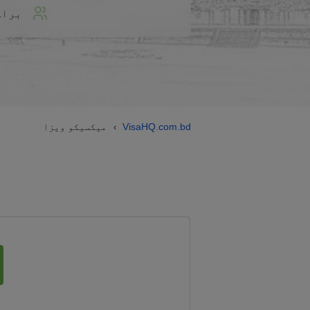
براہ
VisaHQ.com.bd
میکسیکو ویزا
›