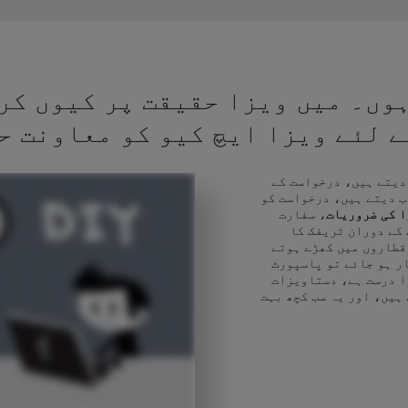
وں۔ میں ویزا حقیقت پر کیوں کر
کے لئے ویزا ایچ کیو کو معاونت ح
 دیتے ہیں، درخواست کے
ب دیتے ہیں، درخواست کو
ا کی ضروریات
، سفارت
 کے دوران ٹریفک کا
قطاروں میں کھڑے ہوتے
ر ہو جائے تو پاسپورٹ
ا درست ہے، دستاویزات
 ہیں، اور یہ سب کچھ بہت