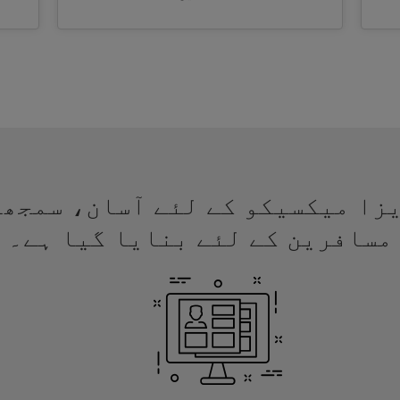
لئے ویزا میکسیکو کے لئے آسان، سمج
مسافرین کے لئے بنایا گیا ہے۔