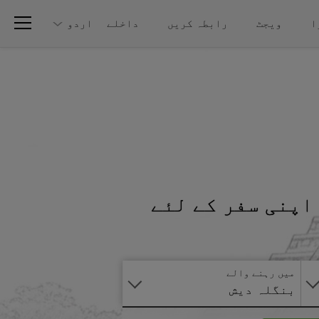
ا
ویجٹ
رابطہ کریں
داخلے
اردو
اپنی سفر کے لئے
آنلائن
درخواست
دیں
میں رہنے والے
بنگلہ دیش