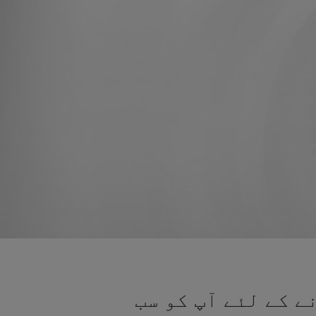
ے کے لئے آپ کو سب