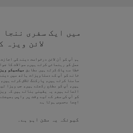
میں ایک سفری ننجا ہ
لائن ویزہ 
ہم آپ کو آن لائن درخواست دینے کی اجازت
عمل کو رہنمائی کرتے ہیں، سوالات کا جوا
خطا سے پاک کرتے ہیں مطابق
میکسیکو ویز
خانے کو آپ کے دستاویزات ہاتھ میں دینے
سامنا کرتے ہیں، پارکنگ تلاش کرتے ہیں، 
ہیں، آپ کو مطلع رکھتے ہیں، جب ویزا تیا
اٹھاتے ہیں، یہ یقینی بناتے ہیں کہ ویز
کو آپ کی سفر کے لیے وقت پر واپس بھیجتے
اچھا محسوس ہوتا ہے
کیونکہ یہ مشن اہم ہے۔