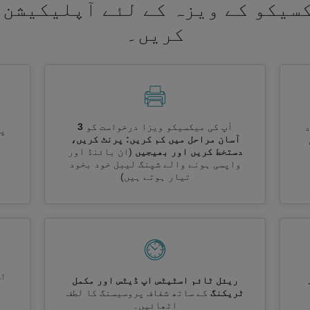
سیکو کے ویزہ کے لئے آپلیکیشن 
کریں۔
آپ کی میکسیکو ویزا درخواست کو
3
پر
آسان مراحل میں کم کریں: پرنٹ کریں،
دستخط کریں اور بھیجیں
(ان بائنڈ اور
واپسی ہونے والے شپنگ لیبل خود بخود
تیار ہوتے ہیں)
اس
ریئل ٹائم اسٹیٹس اپ ڈیٹس اور مکمل
ٹریکنگ
کے ساتھ شفاف پروسیسنگ کا لطف
اٹھائیں۔