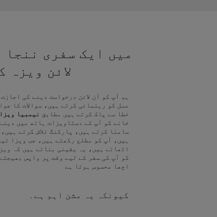
میں ایک سفری ننجا ہ
لائن ویزہ 
ہم آپ کو آن لائن درخواست دینے کی اجازت
عمل کو رہنمائی کرتے ہیں، سوالات کا جوا
خطا سے پاک کرتے ہیں مطابق
نیمبیا ویزا
خانے کو آپ کے دستاویزات ہاتھ میں دینے
سامنا کرتے ہیں، پارکنگ تلاش کرتے ہیں، 
ہیں، آپ کو مطلع رکھتے ہیں، جب ویزا تیا
اٹھاتے ہیں، یہ یقینی بناتے ہیں کہ ویز
کو آپ کی سفر کے لیے وقت پر واپس بھیجتے
اچھا محسوس ہوتا ہے
کیونکہ یہ مشن اہم ہے۔