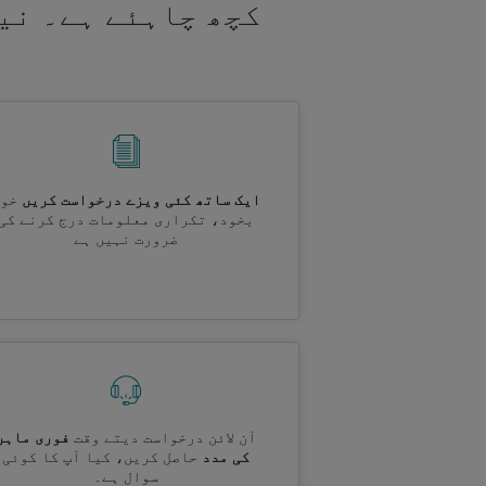
کچھ چاہئے ہے۔ نی
ایک ساتھ کئی ویزے درخواست کریں
خود
بخود، تکراری معلومات درج کرنے کی
ضرورت نہیں ہے
آن لائن درخواست دیتے وقت
فوری ماہر
کی مدد
حاصل کریں، کیا آپ کا کوئی
سوال ہے۔