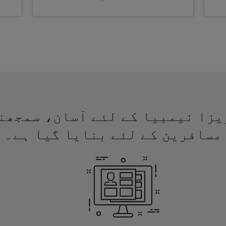
 لئے ویزا نیمبیا کے لئے آسان، سمجھ
مسافرین کے لئے بنایا گیا ہے۔