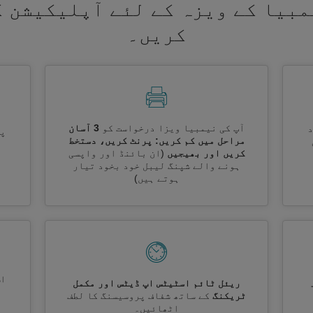
مبیا کے ویزہ کے لئے آپلیکیشن ک
کریں۔
آپ کی نیمبیا ویزا درخواست کو
3 آسان
پر
مراحل میں کم کریں: پرنٹ کریں، دستخط
کریں اور بھیجیں
(ان بائنڈ اور واپسی
ہونے والے شپنگ لیبل خود بخود تیار
ہوتے ہیں)
اس
ریئل ٹائم اسٹیٹس اپ ڈیٹس اور مکمل
ٹریکنگ
کے ساتھ شفاف پروسیسنگ کا لطف
اٹھائیں۔