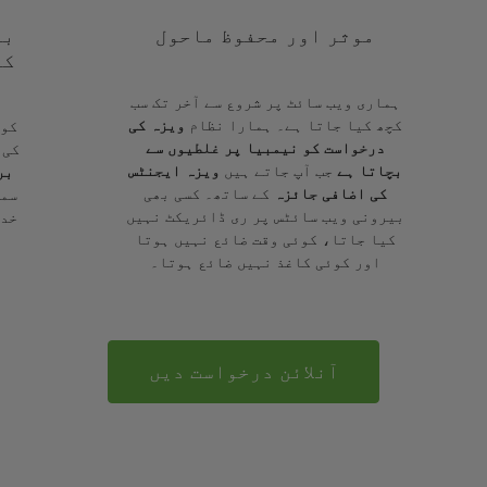
موثر اور محفوظ ماحول
با
کے
ہماری ویب سائٹ پر شروع سے آخر تک سب
کچھ کیا جاتا ہے۔ ہمارا نظام
ویزہ کی
کوئ
درخواست کو نیمبیا پر غلطیوں سے
کی 
بچاتا ہے
جب آپ جاتے ہیں
ویزہ ایجنٹس
بر
کی اضافی جائزہ
کے ساتھ۔ کسی بھی
سمج
بیرونی ویب سائٹس پر ری ڈائریکٹ نہیں
خدم
کیا جاتا، کوئی وقت ضائع نہیں ہوتا
اور کوئی کاغذ نہیں ضائع ہوتا۔
آنلائن درخواست دیں