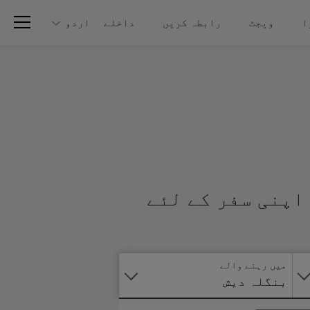
ا
ویجٹ
رابطہ کریں
داخلے
اردو
اپنی سفر کے لئے
آنلائن
درخواست
دیں
میں رہنے والے
بنگلہ دیش