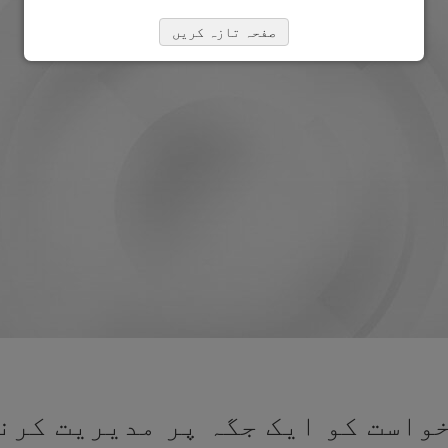
صفحہ تازہ کریں
واست کو ایک جگہ پر مدیریت کرنے