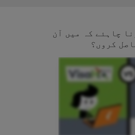
نا چاہئے کہ میں آن
اصل کروں؟