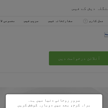
نگلہ دیش
کے
فیس
عمل کاری
سفارتخانہ فیس
سروس فیس
مجموعی لا
آنلائن درخواست دیں
سرور روحانی دنیا میں ہے۔
براہ کرم، بعد میں دوبارہ کوشش کریں