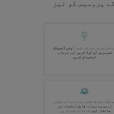
ے پروسیس کو تیز
نٹر کی ضرورت کے بغیر
اپنی ڈیجیٹل
تصویریں اپ لوڈ کریں اور دوبارہ
استعمال کریں
 نظام کو طاقتور بنانے والے لوگوں
کی
سب سے زیادہ قابل اعتماد اور
جانکار ٹیم
کے ساتھ کام کریں۔