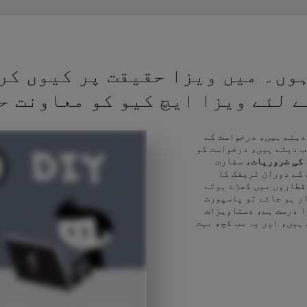
وں۔ میں ویزا حقیقت پر کیوں کر
کے لئے ویزا ایچ کیو کو معاونت ح
 دیتے ہیں، درخواست کے
ب دیتے ہیں، درخواست کو
 کی ضروریات
، سفارت
 کے دوران ٹریفک کا
قطاروں میں کھڑے ہوتے
ر ہو جائے تو پاسپورٹ
ا درست ہے، دستاویزات
 ہیں، اور یہ سب کچھ بہت