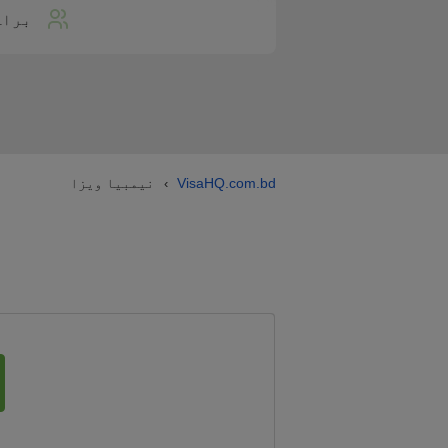
براہ
VisaHQ.com.bd
نیمبیا ویزا
›