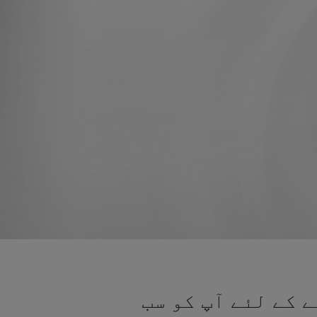
 کے لئے آپ کو سب