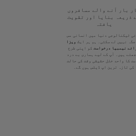
ر بار آنے والے مسافروں
 ذریعہ بنایا اور تقویت
یافتہ
ی ٹیکنالوجی دنیا میں انسانی مس
جگہ نہیں لے سکتی۔ ہم ہر ایک
ویزا
ائے نیمبیا درخواست
کو اپنی طرح
ھتے ہیں۔ آپ کے لیے ہماری بے درد
ت کا واحد خلل حقیقی وقت کی حالت
کی تازہ ترین اپ ڈیٹس ہوں گے۔