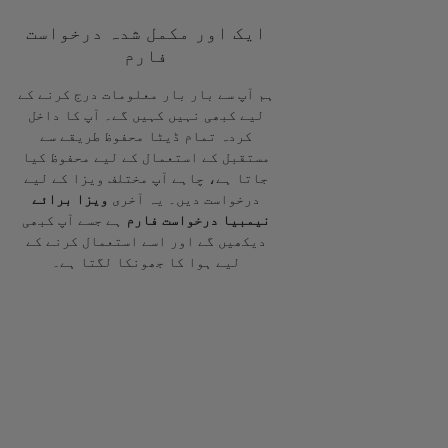
ایک اور مکمل شدہ درخواست
فارم
ہم آپ سے بار بار معلومات درج کرنے کے
لیے کبھی نہیں کہیں گے۔ آپ کا داخل
کردہ تمام ڈیٹا محفوظ طریقے سے
مستقبل کے استعمال کے لیے محفوظ کیا
جاتا ہے، چاہے آپ مختلف ویزا کے لیے
درخواست دیں۔ یہ آخری
ویزا برائے
نیمبیا درخواست فارم
ہے جسے آپ کبھی
دیکھیں گے اور اسے استعمال کرنے کے
لیے ہوا کا جھونکا لگتا ہے۔