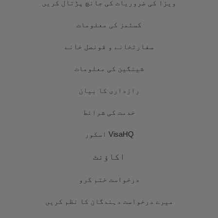
ویزا کی ضروریات کی جانچ پڑتال کریں
کسٹمز کی معلومات
سفارتخانے و قونصل خانے
شینگین کی معلومات
رازداری کا بیان
خدمت کی شرائط
VisaHQ اسکور
اکاؤنٹ
درخواست ختم کرو
میرے درخواست دہندگان کا نظم کریں