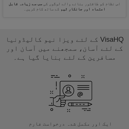
اس نظام کو طاقتور بنانے والے لوگوں کی
سب سے زیادہ قابل
اعتماد اور جانکار ٹیم
کے ساتھ کام کریں۔
VisaHQ کے لئے ویزا نیو کالیڈونیا
کے لئے آسان، سمجھنے میں آسان اور
مسافرین کے لئے بنایا گیا ہے۔
ایک اور مکمل شدہ درخواست فارم