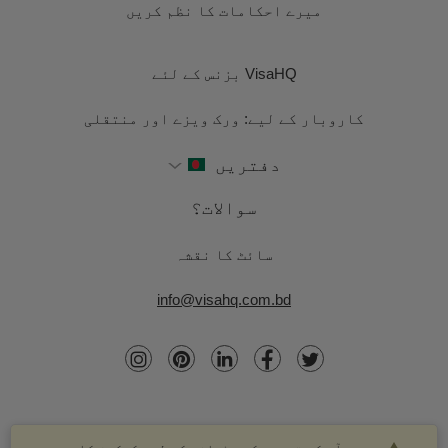
میرے احکامات کا نظم کریں
VisaHQ بزنس کے لئے
کاروبار کے لیے: ورک ویزے اور منتقلی
دفتریں
سوالات؟
سائٹ کا نقشہ
info@visahq.com.bd