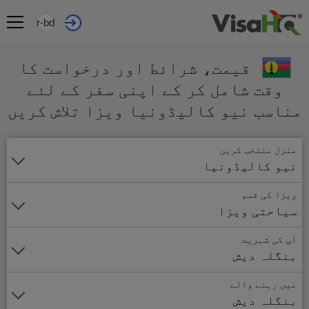
ur-bd
قیمت، شرائط اور درخواست کا
وقت شامل کر کے اپنی سفر کے لئے
مناسب نیو کالیڈونیا ویزا تلاش کریں
منزل منتخب کریں
نیو کالیڈونیا
ویزا کی قسم
سیاحتی ویزا
آپ کی شہریت
بنگلہ دیش
میں رہنے والے
بنگلہ دیش