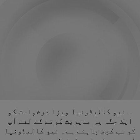
۔ نیو کالیڈونیا ویزا درخواست کو
ایک جگہ پر مدیریت کرنے کے لئے آپ
کو سب کچھ چاہئے ہے۔ نیو کالیڈونیا