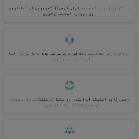
پرنٹر کی ضرورت کے بغیر
اپنی ڈیجیٹل تصویریں اپ لوڈ کریں
اور دوبارہ استعمال کریں
آن لائن درخواست دیتے وقت
فوری ماہر کی مدد
حاصل کریں، کیا
آپ کا کوئی سوال ہے۔
ریئل ٹائم اسٹیٹس اپ ڈیٹس اور مکمل ٹریکنگ
کے ساتھ شفاف
پروسیسنگ کا لطف اٹھائیں۔