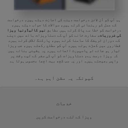
ہم آپ کو آن لائن درخواست دینے کی اجازت دیتے ہیں، درخواست
کے عمل کو رہنمائی کرتے ہیں، سوالات کا جواب دیتے ہیں،
درخواست کو خطا سے پاک کرتے ہیں مطابق
نیو کالیڈونیا ویزا
کی ضروریات
، سفارت خانے کو آپ کے دستاویزات ہاتھ میں دینے
کے دوران ٹریفک کا سامنا کرتے ہیں، پارکنگ تلاش کرتے ہیں،
قطاروں میں کھڑے ہوتے ہیں، آپ کو مطلع رکھتے ہیں، جب ویزا
تیار ہو جائے تو پاسپورٹ اٹھاتے ہیں، یہ یقینی بناتے ہیں
کہ ویزا درست ہے، دستاویزات کو آپ کی سفر کے لیے وقت پر
واپس بھیجتے ہیں، اور یہ سب کچھ بہت اچھا محسوس ہوتا ہے
کیونکہ یہ مشن اہم ہے۔
خدمات
ویزا کے لئے درخواست کریں