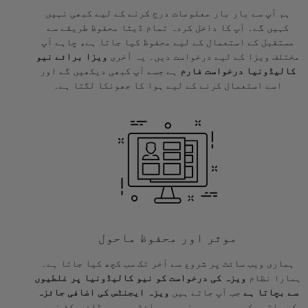
ہم آپ سے بار بار معلومات درج کرنے کے لیے کبھی نہیں
کہیں گے۔ آپ کا داخل کردہ تمام ڈیٹا محفوظ طریقے سے
مستقبل کے استعمال کے لیے محفوظ کیا جاتا ہے، چاہے آپ
مختلف ویزا کے لیے درخواست دیں۔ یہ آخری
ویزا برائے نیو
کالیڈونیا درخواست فارم
ہے جسے آپ کبھی دیکھیں گے اور
اسے استعمال کرنے کے لیے ہوا کا جھونکا لگتا ہے۔
موثر اور محفوظ ماحول
ہماری ویب سائٹ پر شروع سے آخر تک سب کچھ کیا جاتا ہے۔
ہمارا نظام
ویزہ کی درخواست کو نیو کالیڈونیا پر غلطیوں
سے بچاتا ہے
جب آپ جاتے ہیں
ویزہ ایجنٹس کی اضافی جائزہ
کے ساتھ۔ کسی بھی بیرونی ویب سائٹس پر ری ڈائریکٹ نہیں