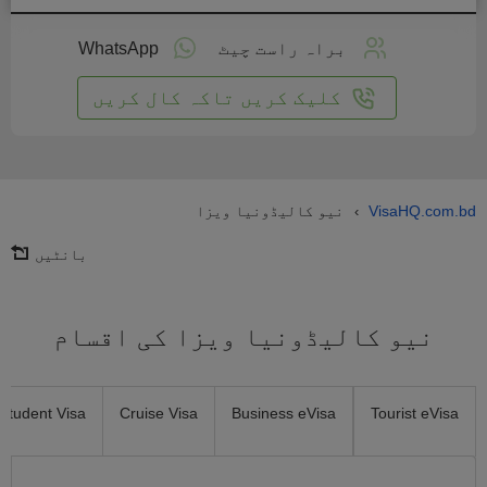
لائن
واست
براہ راست چیٹ
WhatsApp
یں
کلیک کریں تاکہ کال کریں
VisaHQ.com.bd
نیو کالیڈونیا ویزا
›
بانٹیں
نیو کالیڈونیا ویزا کی اقسام
Student Visa
Cruise Visa
Business eVisa
Tourist eVisa