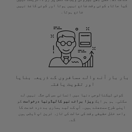
کیا جاتا، کوئی وقت ضائع نہیں ہوتا اور کوئی کاغذ نہیں
ضائع ہوتا۔
بار بار آنے والے مسافروں کے ذریعہ بنایا
اور تقویت یافتہ
کوئی ٹیکنالوجی دنیا میں انسانی مس کی جگہ نہیں لے
سکتی۔ ہم ہر ایک
ویزا برائے نیو کالیڈونیا درخواست
کو
اپنی طرح سمجھتے ہیں۔ آپ کے لیے ہماری بے درد خدمت کا
واحد خلل حقیقی وقت کی حالت کی تازہ ترین اپ ڈیٹس ہوں
گے۔