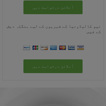
آنلائن درخواست دیں
نیو کالیڈونیا کے شہریوں کے لیے
بنگلہ دیش
کے
فیس
آنلائن درخواست دیں