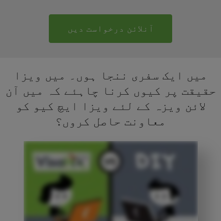
آنلائن درخواست دیں
میں ایک سفری ننجا ہوں۔ میں ویزا
حقیقت پر کیوں کرنا چاہئے کہ میں آن
لائن ویزہ کے لئے ویزا ایچ کیو کو
معاونت حاصل کروں؟