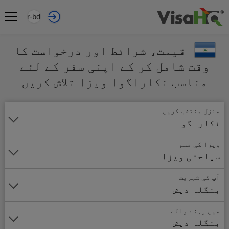
ur-bd
قیمت، شرائط اور درخواست کا
وقت شامل کر کے اپنی سفر کے لئے
مناسب نکاراگوا ویزا تلاش کریں
منزل منتخب کریں
نکاراگوا
ویزا کی قسم
سیاحتی ویزا
آپ کی شہریت
بنگلہ دیش
میں رہنے والے
بنگلہ دیش