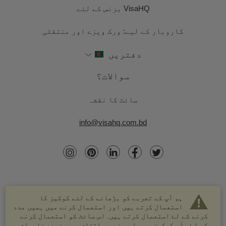
VisaHQ بزنس کے لئے
کاروبار کے لیے: ورک ویزے اور منتقلی
دفتریں
سوالات؟
سائٹ کا نقشہ
info@visahq.com.bd
ہم آپ کے تجربے کو بڑھانے کے لئے کوکیز کا
استعمال کرتے ہیں اور استعمال کرنے میں ہمیں مدد
کرنے کے لۓ استعمال کرتے ہیں. اس سائٹ کو استعمال کرنے
کے لۓ، آپ کوکیز موصول ہونے پر اتفاق ہے. مزید معلومات