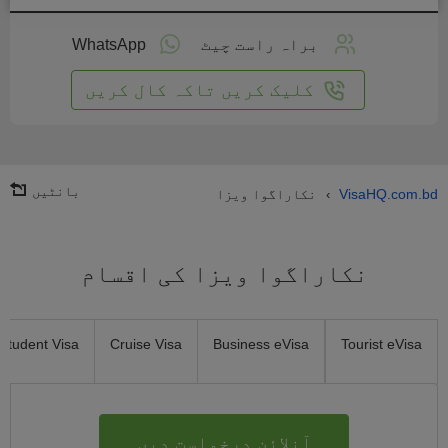
لائن
واست
براہ راست چیٹ
WhatsApp
یں
کلیک کریں تاکہ کال کریں
بانٹیں
VisaHQ.com.bd
نکاراگوا ویزا
›
نکاراگوا ویزا کی اقسام
Student Visa
Cruise Visa
Business eVisa
Tourist eVisa
آنلائن درخواست دیں