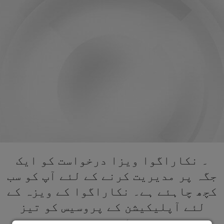
۔ نکاراگوا ویزا درخواست کو ایک
جگہ پر مدیریت کرنے کے لئے آپ کو سب
کچھ چاہئے ہے۔ نکاراگوا کے ویزہ کے
لئے آپلیکیشن کے پروسیس کو تیز
کریں۔