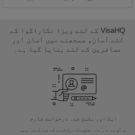
VisaHQ کے لئے ویزا نکاراگوا کے
لئے آسان، سمجھنے میں آسان اور
مسافرین کے لئے بنایا گیا ہے۔
ایک اور مکمل شدہ درخواست فارم
ہم آپ سے بار بار معلومات درج کرنے کے لیے کبھی نہیں