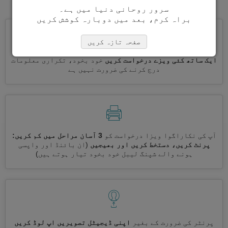
سرور روحانی دنیا میں ہے۔
براہ کرم، بعد میں دوبارہ کوشش کریں
صفحہ تازہ کریں
ایک ساتھ کئی ویزے درخواست کریں
خود بخود، تکراری معلومات
درج کرنے کی ضرورت نہیں ہے
آپ کی نکاراگوا ویزا درخواست کو
3 آسان مراحل میں کم کریں:
پرنٹ کریں، دستخط کریں اور بھیجیں
(ان بائنڈ اور واپسی
ہونے والے شپنگ لیبل خود بخود تیار ہوتے ہیں)
پرنٹر کی ضرورت کے بغیر
اپنی ڈیجیٹل تصویریں اپ لوڈ کریں