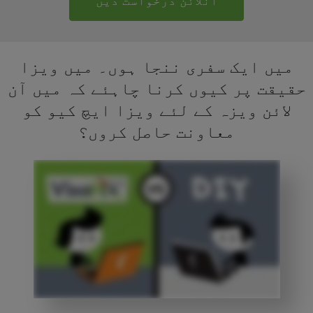
آنلائن درخواست دیں
میں ایک سفری ننجا ہوں۔ میں ویزا
حقیقت پر کیوں کرنا چاہئے کہ میں آن
لائن ویزہ کے لئے ویزا ایچ کیو کو
معاونت حاصل کروں؟