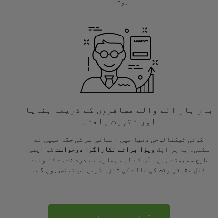
ہوتا۔
بار بار آنے والے مسافروں کے ذریعہ بنایا
اور تقویت یافتہ
کوئی ٹیکنالوجی دنیا میں انسانی مس کی جگہ نہیں لے
سکتی۔ ہم ہر ایک
ویزا برائے نکاراگوا درخواست
کو اپنی
طرح سمجھتے ہیں۔ آپ کے لیے ہماری بے درد خدمت کا واحد
خلل حقیقی وقت کی حالت کی تازہ ترین اپ ڈیٹس ہوں گے۔