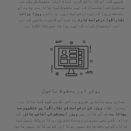
کہیں گے۔ آپ کا داخل کردہ تمام ڈیٹا محفوظ طریقے سے
مستقبل کے استعمال کے لیے محفوظ کیا جاتا ہے، چاہے آپ
مختلف ویزا کے لیے درخواست دیں۔ یہ آخری
ویزا برائے
نکاراگوا درخواست فارم
ہے جسے آپ کبھی دیکھیں گے اور
اسے استعمال کرنے کے لیے ہوا کا جھونکا لگتا ہے۔
موثر اور محفوظ ماحول
ہماری ویب سائٹ پر شروع سے آخر تک سب کچھ کیا جاتا ہے۔
ہمارا نظام
ویزہ کی درخواست کو نکاراگوا پر غلطیوں سے
بچاتا ہے
جب آپ جاتے ہیں
ویزہ ایجنٹس کی اضافی جائزہ
کے
ساتھ۔ کسی بھی بیرونی ویب سائٹس پر ری ڈائریکٹ نہیں کیا
جاتا، کوئی وقت ضائع نہیں ہوتا اور کوئی کاغذ نہیں ضائع