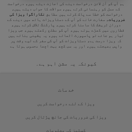
ہم آپ کو آن لائن درخواست دینے کی اجازت دیتے ہیں، درخواست
کے عمل کو رہنمائی کرتے ہیں، سوالات کا جواب دیتے ہیں،
درخواست کو خطا سے پاک کرتے ہیں مطابق
نکاراگوا ویزا کی
ضروریات
، سفارت خانے کو آپ کے دستاویزات ہاتھ میں دینے کے
دوران ٹریفک کا سامنا کرتے ہیں، پارکنگ تلاش کرتے ہیں،
قطاروں میں کھڑے ہوتے ہیں، آپ کو مطلع رکھتے ہیں، جب ویزا
تیار ہو جائے تو پاسپورٹ اٹھاتے ہیں، یہ یقینی بناتے ہیں
کہ ویزا درست ہے، دستاویزات کو آپ کی سفر کے لیے وقت پر
واپس بھیجتے ہیں، اور یہ سب کچھ بہت اچھا محسوس ہوتا ہے
کیونکہ یہ مشن اہم ہے۔
خدمات
ویزا کے لئے درخواست کریں
ویزا کی ضروریات کی جانچ پڑتال کریں
کسٹمز کی معلومات