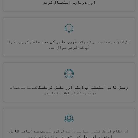
اور دوبارہ استعمال کریں
آن لائن درخواست دیتے وقت
فوری ماہر کی مدد
حاصل کریں، کیا
آپ کا کوئی سوال ہے۔
ریئل ٹائم اسٹیٹس اپ ڈیٹس اور مکمل ٹریکنگ
کے ساتھ شفاف
پروسیسنگ کا لطف اٹھائیں۔
اس نظام کو طاقتور بنانے والے لوگوں کی
سب سے زیادہ قابل
اعتماد اور جانکار ٹیم
کے ساتھ کام کریں۔