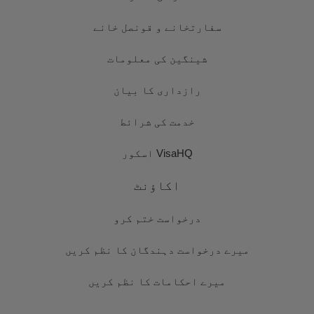
سفارتخانے و قونصل خانے
شینگین کی معلومات
رازداری کا بیان
خدمت کی شرائط
VisaHQ اسکور
اکاؤنٹ
درخواست ختم کرو
میرے درخواست دہندگان کا نظم کریں
میرے احکامات کا نظم کریں