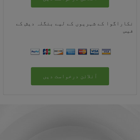
نکاراگوا کے شہریوں کے لیے
بنگلہ دیش
کے
فیس
آنلائن درخواست دیں