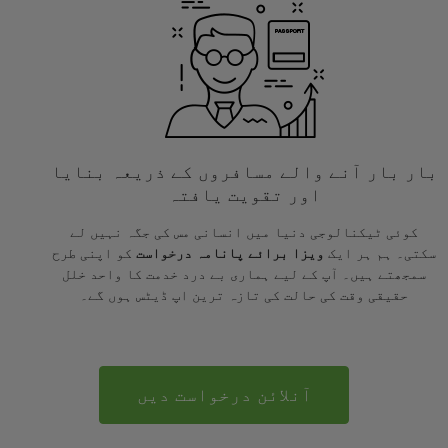
بار بار آنے والے مسافروں کے ذریعہ بنایا
اور تقویت یافتہ
کوئی ٹیکنالوجی دنیا میں انسانی مس کی جگہ نہیں لے
سکتی۔ ہم ہر ایک
ویزا برائے پانامہ درخواست
کو اپنی طرح
سمجھتے ہیں۔ آپ کے لیے ہماری بے درد خدمت کا واحد خلل
حقیقی وقت کی حالت کی تازہ ترین اپ ڈیٹس ہوں گے۔
آنلائن درخواست دیں