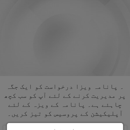
۔ پانامہ ویزا درخواست کو ایک جگہ
پر مدیریت کرنے کے لئے آپ کو سب کچھ
چاہئے ہے۔ پانامہ کے ویزہ کے لئے
آپلیکیشن کے پروسیس کو تیز کریں۔