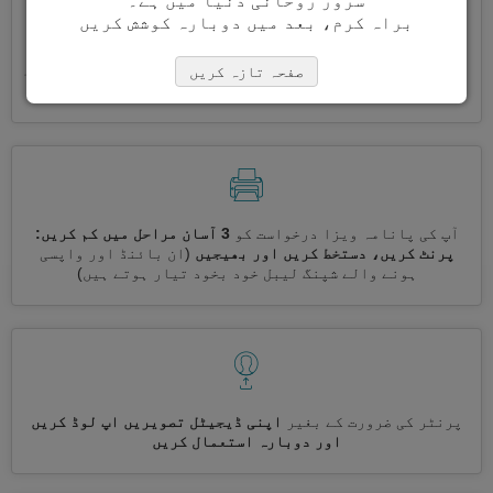
سرور روحانی دنیا میں ہے۔
براہ کرم، بعد میں دوبارہ کوشش کریں
ایک ساتھ کئی ویزے درخواست کریں
خود بخود، تکراری معلومات
صفحہ تازہ کریں
درج کرنے کی ضرورت نہیں ہے
آپ کی پانامہ ویزا درخواست کو
3 آسان مراحل میں کم کریں:
پرنٹ کریں، دستخط کریں اور بھیجیں
(ان بائنڈ اور واپسی
ہونے والے شپنگ لیبل خود بخود تیار ہوتے ہیں)
پرنٹر کی ضرورت کے بغیر
اپنی ڈیجیٹل تصویریں اپ لوڈ کریں
اور دوبارہ استعمال کریں