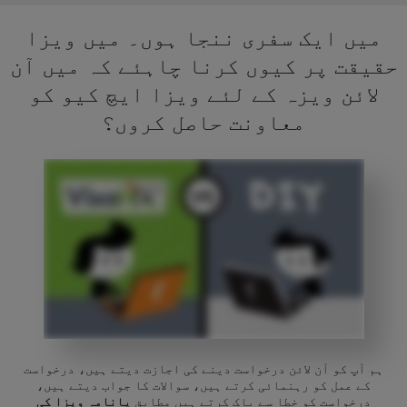
میں ایک سفری ننجا ہوں۔ میں ویزا
حقیقت پر کیوں کرنا چاہئے کہ میں آن
لائن ویزہ کے لئے ویزا ایچ کیو کو
معاونت حاصل کروں؟
ہم آپ کو آن لائن درخواست دینے کی اجازت دیتے ہیں، درخواست
کے عمل کو رہنمائی کرتے ہیں، سوالات کا جواب دیتے ہیں،
درخواست کو خطا سے پاک کرتے ہیں مطابق
پانامہ ویزا کی