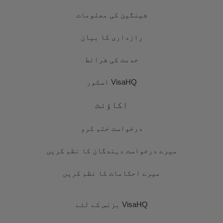
شینگین کی معلومات
رازداری کا بیان
خدمت کی شرائط
VisaHQ اسکور
اکاؤنٹ
درخواست ختم کرو
میرے درخواست دہندگان کا نظم کریں
میرے احکامات کا نظم کریں
VisaHQ بزنس کے لئے