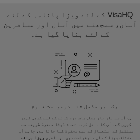
VisaHQ کے لئے ویزا پانامہ کے لئے
آسان، سمجھنے میں آسان اور مسافرین
کے لئے بنایا گیا ہے۔
ایک اور مکمل شدہ درخواست فارم
ہم آپ سے بار بار معلومات درج کرنے کے لیے کبھی نہیں
کہیں گے۔ آپ کا داخل کردہ تمام ڈیٹا محفوظ طریقے سے
مستقبل کے استعمال کے لیے محفوظ کیا جاتا ہے، چاہے آپ
مختلف ویزا کے لیے درخواست دیں۔ یہ آخری
ویزا برائے