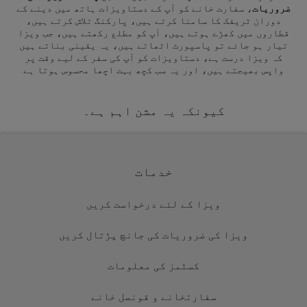
ضروریات
، سفارت خانے کو آپ کے دستاویزات ہاتھ میں دینے کے
دوران ٹریفک کا سامنا کرتے ہیں، پارکنگ تلاش کرتے ہیں،
قطاروں میں کھڑے ہوتے ہیں، آپ کو مطلع رکھتے ہیں، جب ویزا
تیار ہو جائے تو پاسپورٹ اٹھاتے ہیں، یہ یقینی بناتے ہیں
کہ ویزا درست ہے، دستاویزات کو آپ کی سفر کے لیے وقت پر
واپس بھیجتے ہیں، اور یہ سب کچھ بہت اچھا محسوس ہوتا ہے
کیونکہ یہ مشن اہم ہے۔
خدمات
ویزا کے لئے درخواست کریں
ویزا کی ضروریات کی جانچ پڑتال کریں
کسٹمز کی معلومات
سفارتخانے و قونصل خانے