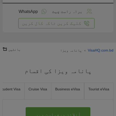
لائن
واست
براہ راست چیٹ
WhatsApp
یں
کلیک کریں تاکہ کال کریں
بانٹیں
VisaHQ.com.bd
پانامہ ویزا
›
پانامہ ویزا کی اقسام
Student Visa
Cruise Visa
Business eVisa
Tourist eVisa
آنلائن درخواست دیں