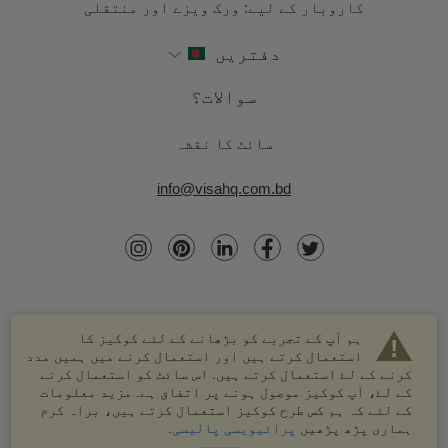
کاروبار کے لیے: ورک ویزے اور منتقلی
دفتریں
سوالات؟
سائٹ کا نقشہ
info@visahq.com.bd
ہم آپ کے تجربے کو بڑھانے کے لئے کوکیز کا
استعمال کرتے ہیں اور استعمال کرنے میں ہمیں مدد
کرنے کے لۓ استعمال کرتے ہیں. اس سائٹ کو استعمال کرنے
کے لۓ، آپ کوکیز موصول ہونے پر اتفاق ہے. مزید معلومات
کے لئے کہ ہم کس طرح کوکیز استعمال کرتے ہیں، براہ کرم
© 2003-2026 VisaHQ.com، انک. تمام حقوق محفوظ ہیں۔
ہماری پڑھ پڑھیں
پرائیویسی پالیسی
.
VisaHQ اور VisaHQ لوگو VisaHQ.com، انک. کے درجہ بند