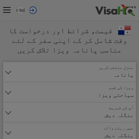
ur-bd
قیمت، شرائط اور درخواست کا
وقت شامل کر کے اپنی سفر کے لئے
مناسب پانامہ ویزا تلاش کریں
منزل منتخب کریں
پانامہ
ویزا کی قسم
سیاحتی ویزا
آپ کی شہریت
بنگلہ دیش
میں رہنے والے
بنگلہ دیش