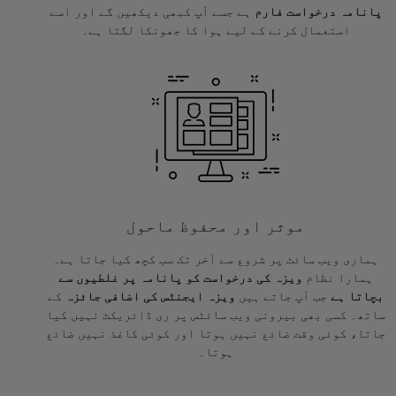
پانامہ درخواست فارم
ہے جسے آپ کبھی دیکھیں گے اور اسے
استعمال کرنے کے لیے ہوا کا جھونکا لگتا ہے۔
موثر اور محفوظ ماحول
ہماری ویب سائٹ پر شروع سے آخر تک سب کچھ کیا جاتا ہے۔
ہمارا نظام
ویزہ کی درخواست کو پانامہ پر غلطیوں سے
بچاتا ہے
جب آپ جاتے ہیں
ویزہ ایجنٹس کی اضافی جائزہ
کے
ساتھ۔ کسی بھی بیرونی ویب سائٹس پر ری ڈائریکٹ نہیں کیا
جاتا، کوئی وقت ضائع نہیں ہوتا اور کوئی کاغذ نہیں ضائع
ہوتا۔