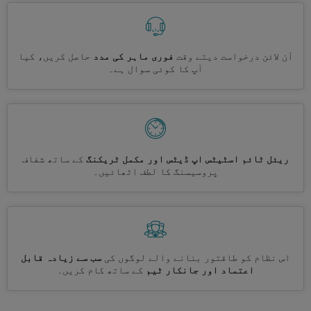
آن لائن درخواست دیتے وقت
فوری ماہر کی مدد
حاصل کریں، کیا
آپ کا کوئی سوال ہے۔
ریئل ٹائم اسٹیٹس اپ ڈیٹس اور مکمل ٹریکنگ
کے ساتھ شفاف
پروسیسنگ کا لطف اٹھائیں۔
اس نظام کو طاقتور بنانے والے لوگوں کی
سب سے زیادہ قابل
اعتماد اور جانکار ٹیم
کے ساتھ کام کریں۔