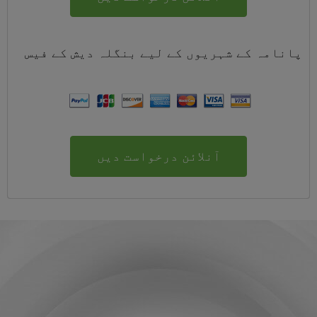
پانامہ کے شہریوں کے لیے
بنگلہ دیش
کے
فیس
آنلائن درخواست دیں