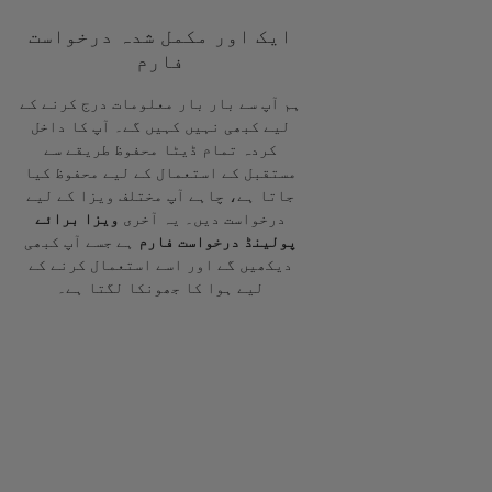
ایک اور مکمل شدہ درخواست
فارم
ہم آپ سے بار بار معلومات درج کرنے کے
لیے کبھی نہیں کہیں گے۔ آپ کا داخل
کردہ تمام ڈیٹا محفوظ طریقے سے
مستقبل کے استعمال کے لیے محفوظ کیا
جاتا ہے، چاہے آپ مختلف ویزا کے لیے
درخواست دیں۔ یہ آخری
ویزا برائے
پولینڈ درخواست فارم
ہے جسے آپ کبھی
دیکھیں گے اور اسے استعمال کرنے کے
لیے ہوا کا جھونکا لگتا ہے۔