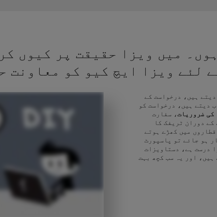
وں۔ میں ویزا حقیقت پر کیوں کر
کے لئے ویزا ایچ کیو کو معاونت ح
 دیتے ہیں، درخواست کے
ب دیتے ہیں، درخواست کو
 کی ضروریات
، سفارت
 کے دوران ٹریفک کا
قطاروں میں کھڑے ہوتے
ر ہو جائے تو پاسپورٹ
ا درست ہے، دستاویزات
 ہیں، اور یہ سب کچھ بہت