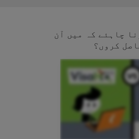
نا چاہئے کہ میں آن
اصل کروں؟