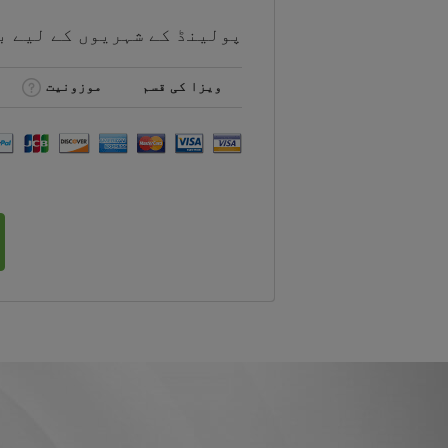
پولینڈ کے شہریوں کے لیے
ب
ویزا کی قسم
موزونیت