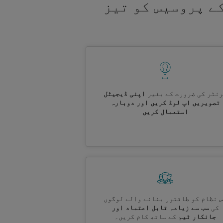
ے پروسیس کو تیز
نٹر کی ضرورت کے بغیر
اپنی ڈیجیٹل
تصویریں اپ لوڈ کریں اور دوبارہ
استعمال کریں
 نظام کو طاقتور بنانے والے لوگوں
کی
سب سے زیادہ قابل اعتماد اور
جانکار ٹیم
کے ساتھ کام کریں۔