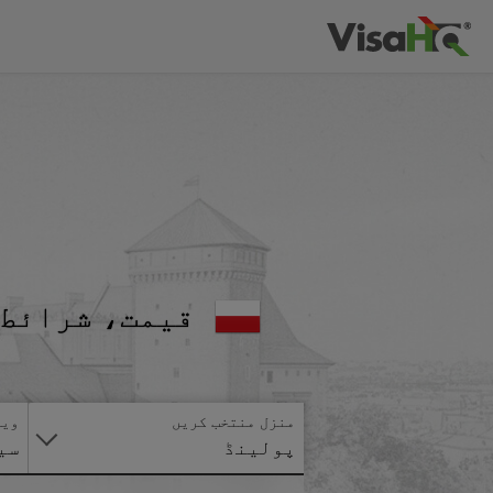
قیمت، شرائط 
منزل منتخب کریں
ویز
پولینڈ
سی