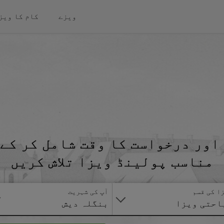
ویزے
کام کا ویز
اور درخواست کا وقت شامل کر کے 
مناسب پولینڈ ویزا تلاش کریں
ا کی قسم
آپ کی شہریت
احتی ویزا
بنگلہ دیش