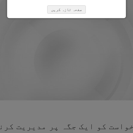
صفحہ تازہ کریں
واست کو ایک جگہ پر مدیریت کرنے