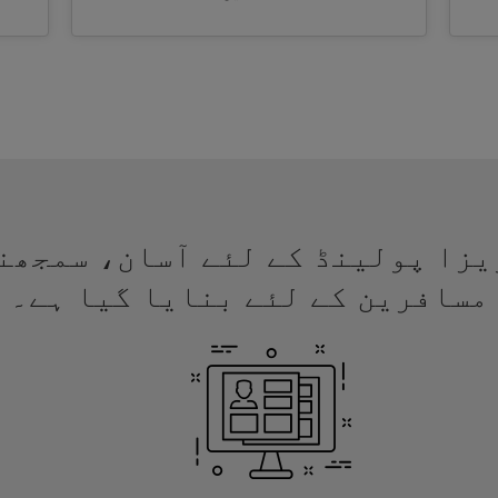
 لئے ویزا پولینڈ کے لئے آسان، سمجھ
مسافرین کے لئے بنایا گیا ہے۔