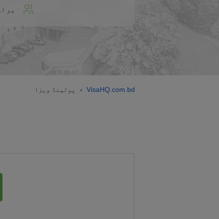
براہ
VisaHQ.com.bd
پولینڈ ویزا
›