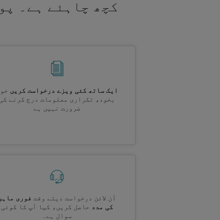
کچھ چاہئے ہے۔ پو
ایک ساتھ کئی ویزے درخواست کریں
خود
بخود، تکراری معلومات درج کرنے کی
ضرورت نہیں ہے
آن لائن درخواست دیتے وقت
فوری ماہر
کی مدد
حاصل کریں، کیا آپ کا کوئی
سوال ہے۔