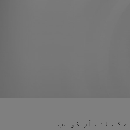
 کے لئے آپ کو سب