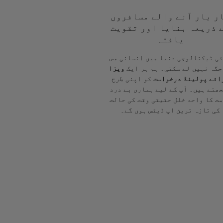
ر بار آنے والے مسافروں
 ذریعہ بنایا اور تقویت
یافتہ
ی ٹیکنالوجی دنیا میں انسانی مس
جگہ نہیں لے سکتی۔ ہم ہر ایک
ویزا
ائے پولینڈ درخواست
کو اپنی طرح
ھتے ہیں۔ آپ کے لیے ہماری بے درد
ت کا واحد خلل حقیقی وقت کی حالت
کی تازہ ترین اپ ڈیٹس ہوں گے۔