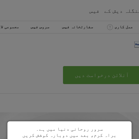
نگلہ دیش
کے
فیس
عمل کاری
سفارتخانہ فیس
سروس فیس
مجموعی لا
آنلائن درخواست دیں
سرور روحانی دنیا میں ہے۔
براہ کرم، بعد میں دوبارہ کوشش کریں