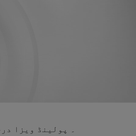
۔ پولینڈ ویزا درخ