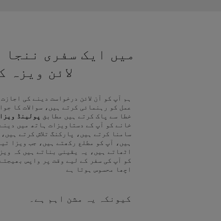
میں ایک سفری ننجا ہ
لائن ویزہ 
ہم آپ کو آن لائن درخواست دینے کی اجازت
عمل کو رہنمائی کرتے ہیں، سوالات کا جوا
خطا سے پاک کرتے ہیں مطابق
پولینڈ ویزا
خانے کو آپ کے دستاویزات ہاتھ میں دینے
سامنا کرتے ہیں، پارکنگ تلاش کرتے ہیں، 
ہیں، آپ کو مطلع رکھتے ہیں، جب ویزا تیا
اٹھاتے ہیں، یہ یقینی بناتے ہیں کہ ویز
کو آپ کی سفر کے لیے وقت پر واپس بھیجتے
اچھا محسوس ہوتا ہے
کیونکہ یہ مشن اہم ہے۔