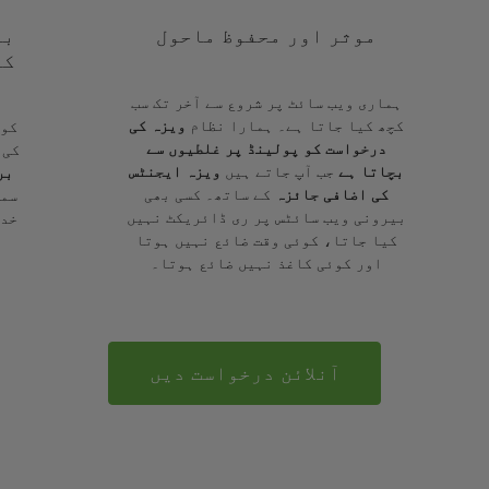
موثر اور محفوظ ماحول
با
کے
ہماری ویب سائٹ پر شروع سے آخر تک سب
کچھ کیا جاتا ہے۔ ہمارا نظام
ویزہ کی
کوئ
درخواست کو پولینڈ پر غلطیوں سے
کی 
بچاتا ہے
جب آپ جاتے ہیں
ویزہ ایجنٹس
بر
کی اضافی جائزہ
کے ساتھ۔ کسی بھی
سمج
بیرونی ویب سائٹس پر ری ڈائریکٹ نہیں
خدم
کیا جاتا، کوئی وقت ضائع نہیں ہوتا
اور کوئی کاغذ نہیں ضائع ہوتا۔
آنلائن درخواست دیں