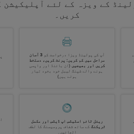
لینڈ کے ویزہ کے لئے آپلیکیشن ک
کریں۔
آپ کی پولینڈ ویزا درخواست کو
3 آسان
پر
مراحل میں کم کریں: پرنٹ کریں، دستخط
کریں اور بھیجیں
(ان بائنڈ اور واپسی
ہونے والے شپنگ لیبل خود بخود تیار
ہوتے ہیں)
اس
ریئل ٹائم اسٹیٹس اپ ڈیٹس اور مکمل
ٹریکنگ
کے ساتھ شفاف پروسیسنگ کا لطف
اٹھائیں۔