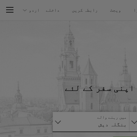
ا
ویجٹ
رابطہ کریں
داخلے
اردو
اپنی سفر کے لئے
آنلائن
درخواست
دیں
میں رہنے والے
بنگلہ دیش