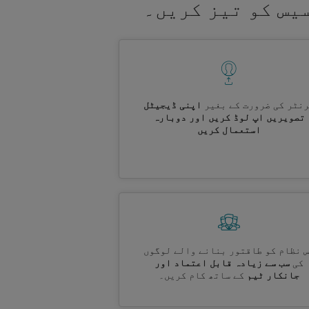
یس کو تیز کریں۔
نٹر کی ضرورت کے بغیر
اپنی ڈیجیٹل
تصویریں اپ لوڈ کریں اور دوبارہ
استعمال کریں
 نظام کو طاقتور بنانے والے لوگوں
کی
سب سے زیادہ قابل اعتماد اور
جانکار ٹیم
کے ساتھ کام کریں۔