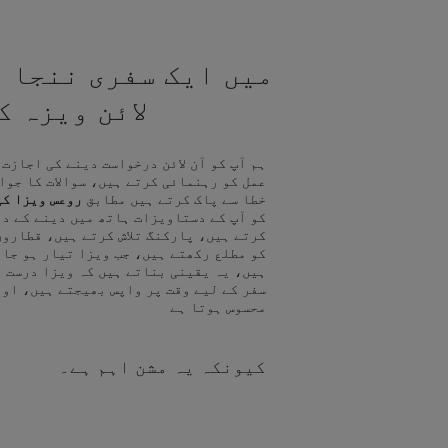
میں ایک سفری ننجا ہ
لائن ویزہ 
ہم آپ کو آن لائن درخواست دینے کی اجازت
عمل کو رہنمائی کرتے ہیں، سوالات کا جوا
خطا سے پاک کرتے ہیں مطابق
روعس ویزا کی
کو آپ کے دستاویزات ہاتھ میں دینے کے د
کرتے ہیں، پارکنگ تلاش کرتے ہیں، قطاروں
کو مطلع رکھتے ہیں، جب ویزا تیار ہو جا
ہیں، یہ یقینی بناتے ہیں کہ ویزا درست ہ
سفر کے لیے وقت پر واپس بھیجتے ہیں، اور
محسوس ہوتا ہے
کیونکہ یہ مشن اہم ہے۔