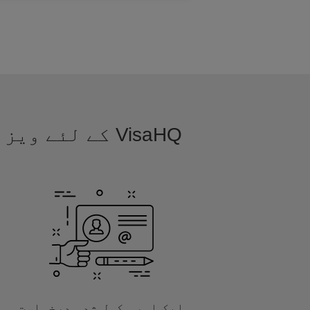
VisaHQ کے لئے
ایک اور مکمل شدہ درخواست