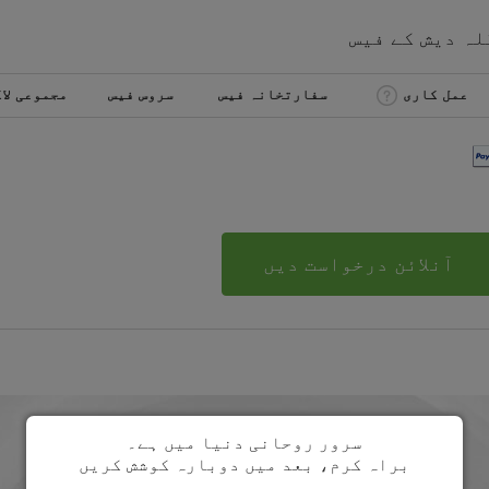
لہ دیش
کے
فیس
عمل کاری
سفارتخانہ فیس
سروس فیس
مجموعی لا
آنلائن درخواست دیں
سرور روحانی دنیا میں ہے۔
براہ کرم، بعد میں دوبارہ کوشش کریں