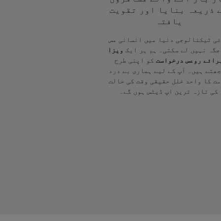
 ذریعہ بنایا اور تقویت
یافتہ
ی ٹیکنالوجی دنیا میں انسانی مس
جگہ نہیں لے سکتی۔ ہم ہر ایک
ویزا
رائے روعس درخواست
کو اپنی طرح
ھتے ہیں۔ آپ کے لیے ہماری بے درد
ت کا واحد خلل حقیقی وقت کی حالت
کی تازہ ترین اپ ڈیٹس ہوں گے۔