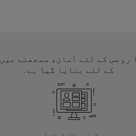
 ویزا روعس کے لئے آسان، سمجھنے م
کے لئے بنایا گیا ہے۔
موثر اور محفوظ ماحول
با