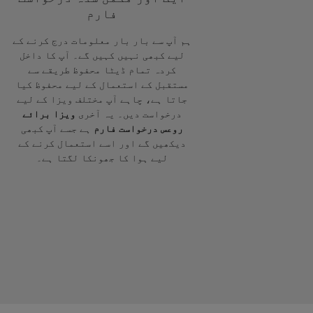
فارم
ہم آپ سے بار بار معلومات درج کرنے کے
لیے کبھی نہیں کہیں گے۔ آپ کا داخل
کردہ تمام ڈیٹا محفوظ طریقے سے
مستقبل کے استعمال کے لیے محفوظ کیا
جاتا ہے، چاہے آپ مختلف ویزا کے لیے
درخواست دیں۔ یہ آخری
ویزا برائے
روعس درخواست فارم
ہے جسے آپ کبھی
دیکھیں گے اور اسے استعمال کرنے کے
لیے ہوا کا جھونکا لگتا ہے۔