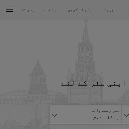
ا
ویجٹ
رابطہ کریں
داخلے
اردو
اپنی سفر کے لئے
آنلائن
درخواست
دیں
میں رہنے والے
بنگلہ دیش