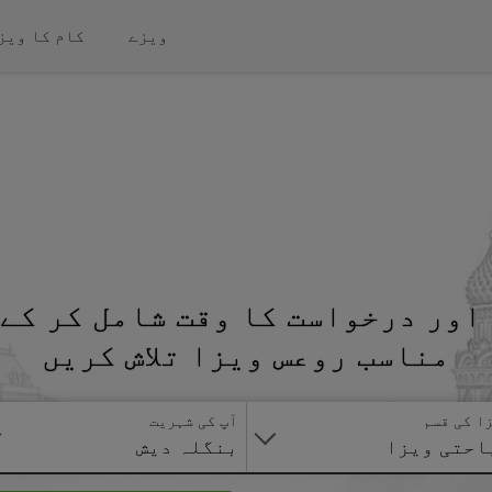
ویزے
کام کا ویز
اور درخواست کا وقت شامل کر کے 
مناسب روعس ویزا تلاش کریں
ا کی قسم
آپ کی شہریت
احتی ویزا
بنگلہ دیش