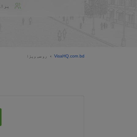
براہ
VisaHQ.com.bd
روعس ویزا
›