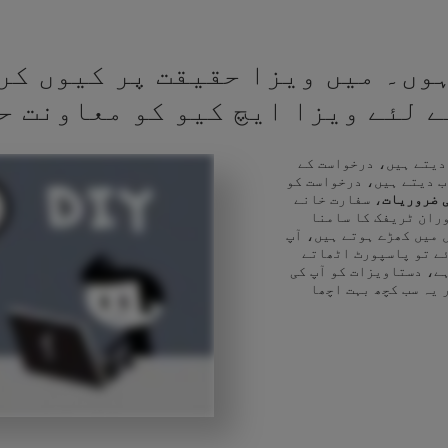
وں۔ میں ویزا حقیقت پر کیوں کر
کے لئے ویزا ایچ کیو کو معاونت ح
 دیتے ہیں، درخواست کے
ب دیتے ہیں، درخواست کو
 ضروریات
، سفارت خانے
وران ٹریفک کا سامنا
 میں کھڑے ہوتے ہیں، آپ
ئے تو پاسپورٹ اٹھاتے
ے، دستاویزات کو آپ کی
 یہ سب کچھ بہت اچھا