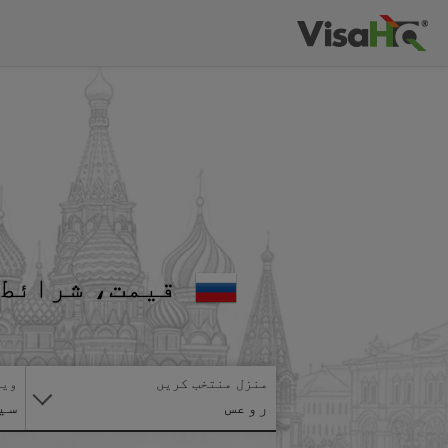
قیمت، شرائط 
منزل منتخب کریں
ویز
روعس
سی