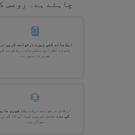
چاہئے ہے۔ روعس ک
ایک ساتھ کئی ویزے درخواست کریں
خود
بخود، تکراری معلومات درج کرنے کی
ضرورت نہیں ہے
آن لائن درخواست دیتے وقت
فوری ماہر
کی مدد
حاصل کریں، کیا آپ کا کوئی
سوال ہے۔