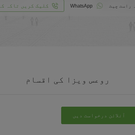
کلیک کریں تاکہ کا
 راست چیٹ
WhatsApp
روعس ویزا کی اقسام
آنلائن درخواست دیں