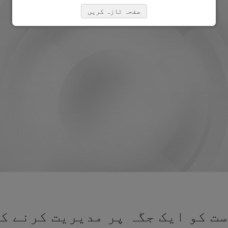
صفحہ تازہ کریں
ت کو ایک جگہ پر مدیریت کرنے کے