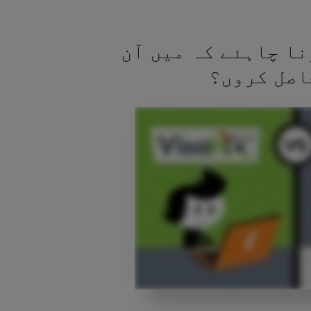
نا چاہئے کہ میں آن
اصل کروں؟