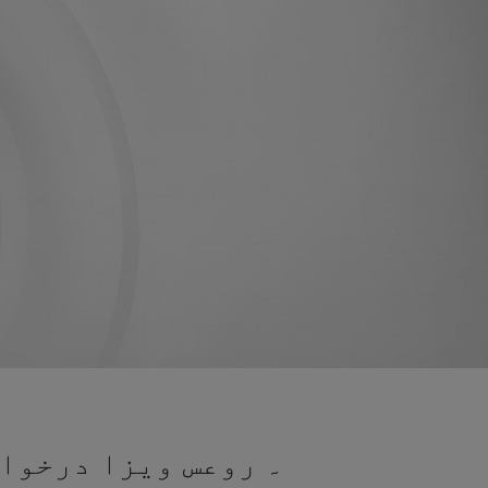
۔ روعس ویزا درخواس