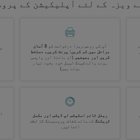
ے ویزہ کے لئے آپلیکیشن کے پروس
آپ کی روعس ویزا درخواست کو
3 آسان
پر
مراحل میں کم کریں: پرنٹ کریں، دستخط
کریں اور بھیجیں
(ان بائنڈ اور واپسی
ہونے والے شپنگ لیبل خود بخود تیار
ہوتے ہیں)
اس
ریئل ٹائم اسٹیٹس اپ ڈیٹس اور مکمل
ٹریکنگ
کے ساتھ شفاف پروسیسنگ کا لطف
اٹھائیں۔