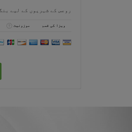
روعس کے شہریوں کے لیے
بنگ
ویزا کی قسم
موزونیت