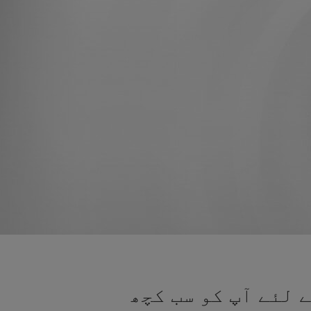
 لئے آپ کو سب کچھ