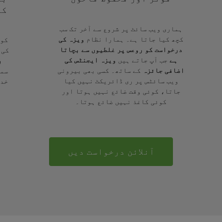
کے
ہماری ویب سائٹ پر شروع سے آخر تک سب
کچھ کیا جاتا ہے۔ ہمارا نظام
ویزہ کی
کوئ
درخواست کو روعس پر غلطیوں سے بچاتا
کی 
ہے
جب آپ جاتے ہیں
ویزہ ایجنٹس کی
ب
اضافی جائزہ
کے ساتھ۔ کسی بھی بیرونی
سمج
ویب سائٹس پر ری ڈائریکٹ نہیں کیا
خدم
جاتا، کوئی وقت ضائع نہیں ہوتا اور
کوئی کاغذ نہیں ضائع ہوتا۔
آنلائن درخواست دیں