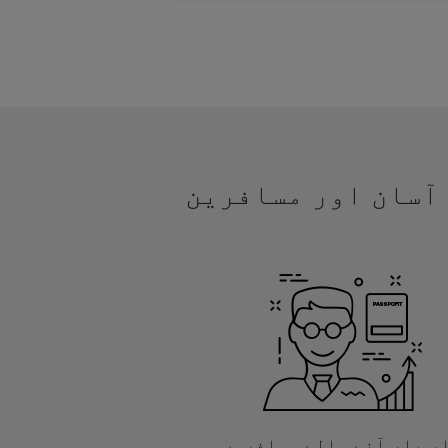
یں آسان اور مسافرین
ر بار آنے والے مسافروں