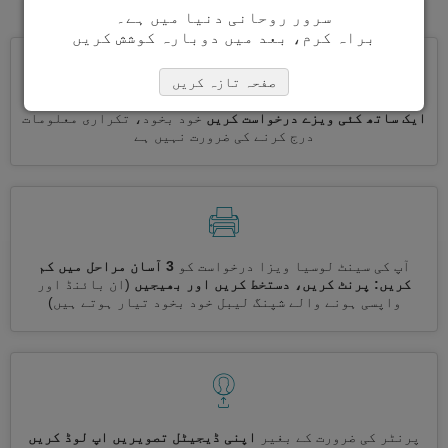
سرور روحانی دنیا میں ہے۔
براہ کرم، بعد میں دوبارہ کوشش کریں
صفحہ تازہ کریں
ایک ساتھ کئی ویزے درخواست کریں
خود بخود، تکراری معلومات
درج کرنے کی ضرورت نہیں ہے
آپ کی سینٹ لوسیا ویزا درخواست کو
3 آسان مراحل میں کم
کریں: پرنٹ کریں، دستخط کریں اور بھیجیں
(ان بائنڈ اور
واپسی ہونے والے شپنگ لیبل خود بخود تیار ہوتے ہیں)
پرنٹر کی ضرورت کے بغیر
اپنی ڈیجیٹل تصویریں اپ لوڈ کریں