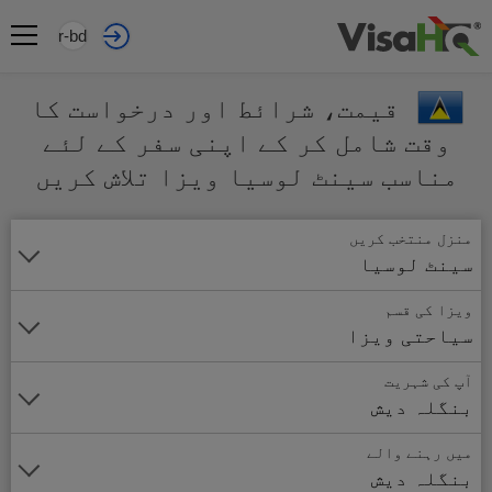
ur-bd
قیمت، شرائط اور درخواست کا
وقت شامل کر کے اپنی سفر کے لئے
مناسب سینٹ لوسیا ویزا تلاش کریں
منزل منتخب کریں
سینٹ لوسیا
ویزا کی قسم
سیاحتی ویزا
آپ کی شہریت
بنگلہ دیش
میں رہنے والے
بنگلہ دیش