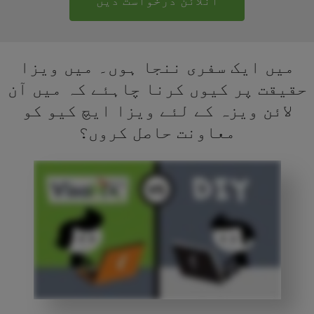
آنلائن درخواست دیں
میں ایک سفری ننجا ہوں۔ میں ویزا
حقیقت پر کیوں کرنا چاہئے کہ میں آن
لائن ویزہ کے لئے ویزا ایچ کیو کو
معاونت حاصل کروں؟