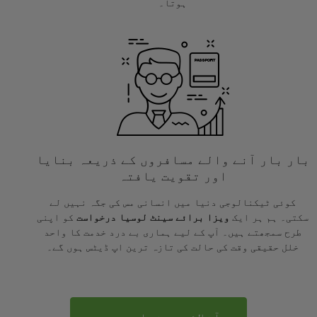
ہوتا۔
بار بار آنے والے مسافروں کے ذریعہ بنایا
اور تقویت یافتہ
کوئی ٹیکنالوجی دنیا میں انسانی مس کی جگہ نہیں لے
سکتی۔ ہم ہر ایک
ویزا برائے سینٹ لوسیا درخواست
کو اپنی
طرح سمجھتے ہیں۔ آپ کے لیے ہماری بے درد خدمت کا واحد
خلل حقیقی وقت کی حالت کی تازہ ترین اپ ڈیٹس ہوں گے۔