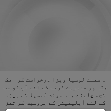
۔ سینٹ لوسیا ویزا درخواست کو ایک
جگہ پر مدیریت کرنے کے لئے آپ کو سب
کچھ چاہئے ہے۔ سینٹ لوسیا کے ویزہ
کے لئے آپلیکیشن کے پروسیس کو تیز
کریں۔