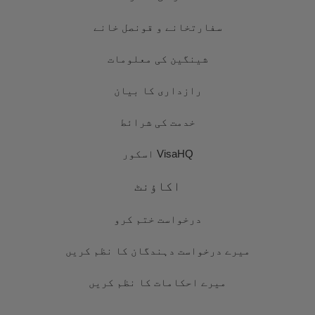
سفارتخانے و قونصل خانے
شینگین کی معلومات
رازداری کا بیان
خدمت کی شرائط
VisaHQ اسکور
اکاؤنٹ
درخواست ختم کرو
میرے درخواست دہندگان کا نظم کریں
میرے احکامات کا نظم کریں