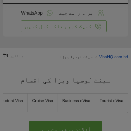
لائن
واست
براہ راست چیٹ
WhatsApp
یں
کلیک کریں تاکہ کال کریں
بانٹیں
VisaHQ.com.bd
سینٹ لوسیا ویزا
›
سینٹ لوسیا ویزا کی اقسام
Student Visa
Cruise Visa
Business eVisa
Tourist eVisa
آنلائن درخواست دیں