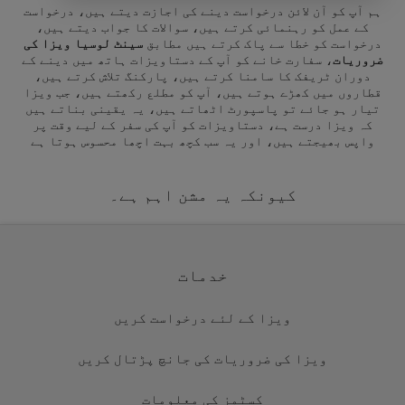
ہم آپ کو آن لائن درخواست دینے کی اجازت دیتے ہیں، درخواست
کے عمل کو رہنمائی کرتے ہیں، سوالات کا جواب دیتے ہیں،
درخواست کو خطا سے پاک کرتے ہیں مطابق
سینٹ لوسیا ویزا کی
ضروریات
، سفارت خانے کو آپ کے دستاویزات ہاتھ میں دینے کے
دوران ٹریفک کا سامنا کرتے ہیں، پارکنگ تلاش کرتے ہیں،
قطاروں میں کھڑے ہوتے ہیں، آپ کو مطلع رکھتے ہیں، جب ویزا
تیار ہو جائے تو پاسپورٹ اٹھاتے ہیں، یہ یقینی بناتے ہیں
کہ ویزا درست ہے، دستاویزات کو آپ کی سفر کے لیے وقت پر
واپس بھیجتے ہیں، اور یہ سب کچھ بہت اچھا محسوس ہوتا ہے
کیونکہ یہ مشن اہم ہے۔
خدمات
ویزا کے لئے درخواست کریں
ویزا کی ضروریات کی جانچ پڑتال کریں
کسٹمز کی معلومات