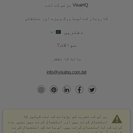
VisaHQ بزنس کے لئے
کاروبار کے لیے: ورک ویزے اور منتقلی
دفتریں
سوالات؟
سائٹ کا نقشہ
info@visahq.com.bd
ہم آپ کے تجربے کو بڑھانے کے لئے کوکیز کا
استعمال کرتے ہیں اور استعمال کرنے میں ہمیں مدد
کرنے کے لۓ استعمال کرتے ہیں. اس سائٹ کو استعمال کرنے
کے لۓ، آپ کوکیز موصول ہونے پر اتفاق ہے. مزید معلومات