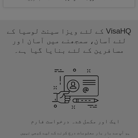
VisaHQ کے لئے ویزا سینٹ لوسیا کے
لئے آسان، سمجھنے میں آسان اور
مسافرین کے لئے بنایا گیا ہے۔
ایک اور مکمل شدہ درخواست فارم
ہم آپ سے بار بار معلومات درج کرنے کے لیے کبھی نہیں