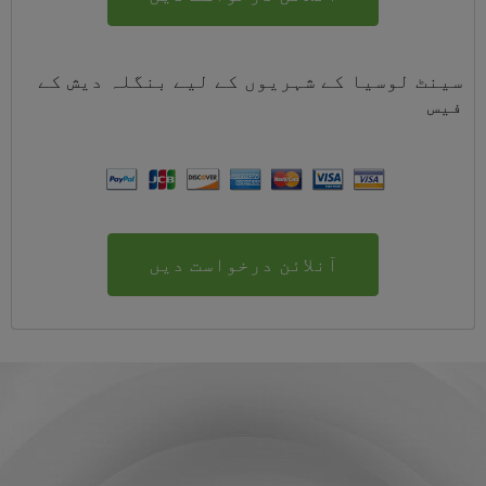
سینٹ لوسیا کے شہریوں کے لیے
بنگلہ دیش
کے
فیس
آنلائن درخواست دیں