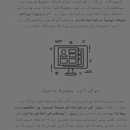
کہیں گے۔ آپ کا داخل کردہ تمام ڈیٹا محفوظ طریقے سے
مستقبل کے استعمال کے لیے محفوظ کیا جاتا ہے، چاہے آپ
مختلف ویزا کے لیے درخواست دیں۔ یہ آخری
ویزا برائے
سینٹ لوسیا درخواست فارم
ہے جسے آپ کبھی دیکھیں گے اور
اسے استعمال کرنے کے لیے ہوا کا جھونکا لگتا ہے۔
موثر اور محفوظ ماحول
ہماری ویب سائٹ پر شروع سے آخر تک سب کچھ کیا جاتا ہے۔
ہمارا نظام
ویزہ کی درخواست کو سینٹ لوسیا پر غلطیوں سے
بچاتا ہے
جب آپ جاتے ہیں
ویزہ ایجنٹس کی اضافی جائزہ
کے
ساتھ۔ کسی بھی بیرونی ویب سائٹس پر ری ڈائریکٹ نہیں کیا
جاتا، کوئی وقت ضائع نہیں ہوتا اور کوئی کاغذ نہیں ضائع