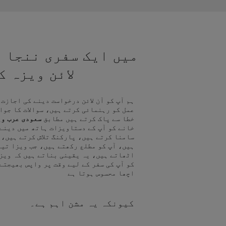
میں ایک سفری ننجا ہ
لائن ویزہ 
ہم آپ کو آن لائن درخواست دینے کی اجازت
عمل کو رہنمائی کرتے ہیں، سوالات کا جوا
خطا سے پاک کرتے ہیں مطابق
سعودی عرب وی
خانے کو آپ کے دستاویزات ہاتھ میں دینے
سامنا کرتے ہیں، پارکنگ تلاش کرتے ہیں، 
ہیں، آپ کو مطلع رکھتے ہیں، جب ویزا تیا
اٹھاتے ہیں، یہ یقینی بناتے ہیں کہ ویز
کو آپ کی سفر کے لیے وقت پر واپس بھیجتے
اچھا محسوس ہوتا ہے
کیونکہ یہ مشن اہم ہے۔