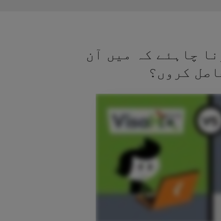
نا چاہئے کہ میں آن
اصل کروں؟