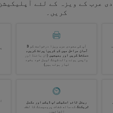
ی عرب کے ویزہ کے لئے آپلیکیشن
کریں۔
آپ کی سعودی عرب ویزا درخواست کو
3
پر
آسان مراحل میں کم کریں: پرنٹ کریں،
دستخط کریں اور بھیجیں
(ان بائنڈ اور
واپسی ہونے والے شپنگ لیبل خود بخود
تیار ہوتے ہیں)
اس
ریئل ٹائم اسٹیٹس اپ ڈیٹس اور مکمل
ٹریکنگ
کے ساتھ شفاف پروسیسنگ کا لطف
اٹھائیں۔