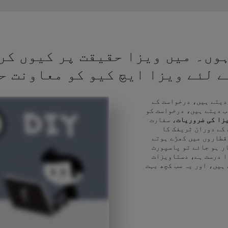
وں۔ میں ویزا حقیقت پر کیوں کر
کے لئے ویزا ایچ کیو کو معاونت ح
 دیتے ہیں، درخواست کے
ب دیتے ہیں، درخواست کو
زا کی ضروریات
، سفارت
 کے دوران ٹریفک کا
قطاروں میں کھڑے ہوتے
ر ہو جائے تو پاسپورٹ
ا درست ہے، دستاویزات
 ہیں، اور یہ سب کچھ بہت