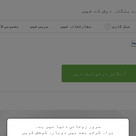
ے
بنگلہ دیش
کے
فیس
عمل کاری
سفارتخانہ فیس
سروس فیس
مجموعی لا
آنلائن درخواست دیں
سرور روحانی دنیا میں ہے۔
براہ کرم، بعد میں دوبارہ کوشش کریں