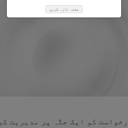
صفحہ تازہ کریں
خواست کو ایک جگہ پر مدیریت کر