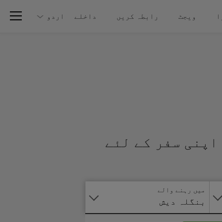
ا
ویجٹ
رابطہ کریں
داخلے
اردو
اپنی سفر کے لئے
آنلائن
درخواست
دیں
میں رہنے والے
بنگلہ دیش