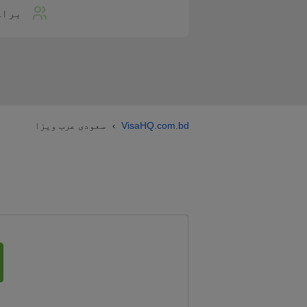
براہ
VisaHQ.com.bd
سعودی عرب ویزا
›