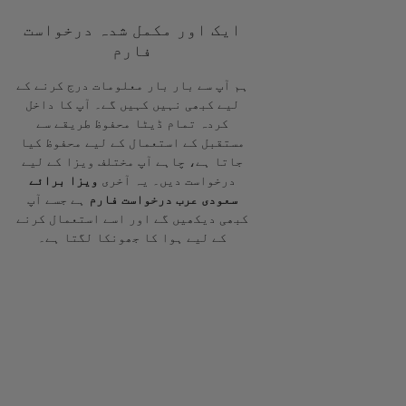
ایک اور مکمل شدہ درخواست
فارم
ہم آپ سے بار بار معلومات درج کرنے کے
لیے کبھی نہیں کہیں گے۔ آپ کا داخل
کردہ تمام ڈیٹا محفوظ طریقے سے
مستقبل کے استعمال کے لیے محفوظ کیا
جاتا ہے، چاہے آپ مختلف ویزا کے لیے
درخواست دیں۔ یہ آخری
ویزا برائے
سعودی عرب درخواست فارم
ہے جسے آپ
کبھی دیکھیں گے اور اسے استعمال کرنے
کے لیے ہوا کا جھونکا لگتا ہے۔