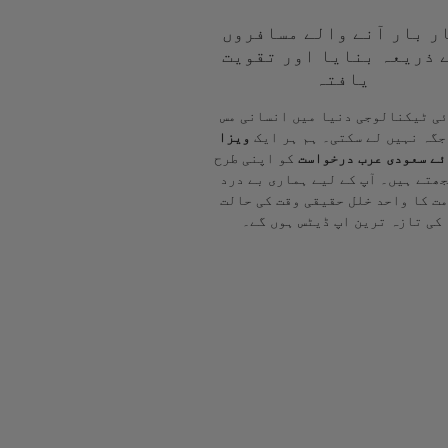
ر بار آنے والے مسافروں
 ذریعہ بنایا اور تقویت
یافتہ
ی ٹیکنالوجی دنیا میں انسانی مس
جگہ نہیں لے سکتی۔ ہم ہر ایک
ویزا
ئے سعودی عرب درخواست
کو اپنی طرح
ھتے ہیں۔ آپ کے لیے ہماری بے درد
ت کا واحد خلل حقیقی وقت کی حالت
کی تازہ ترین اپ ڈیٹس ہوں گے۔