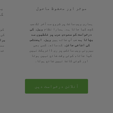
موثر اور محفوظ ماحول
با
کے
ہماری ویب سائٹ پر شروع سے آخر تک سب
کچھ کیا جاتا ہے۔ ہمارا نظام
ویزہ کی
کوئ
درخواست کو سعودی عرب پر غلطیوں سے
کی 
بچاتا ہے
جب آپ جاتے ہیں
ویزہ ایجنٹس
برا
کی اضافی جائزہ
کے ساتھ۔ کسی بھی
سمج
بیرونی ویب سائٹس پر ری ڈائریکٹ نہیں
خدم
کیا جاتا، کوئی وقت ضائع نہیں ہوتا
اور کوئی کاغذ نہیں ضائع ہوتا۔
آنلائن درخواست دیں