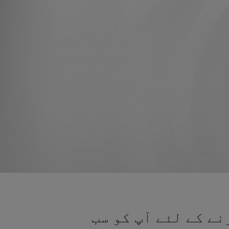
نے کے لئے آپ کو سب