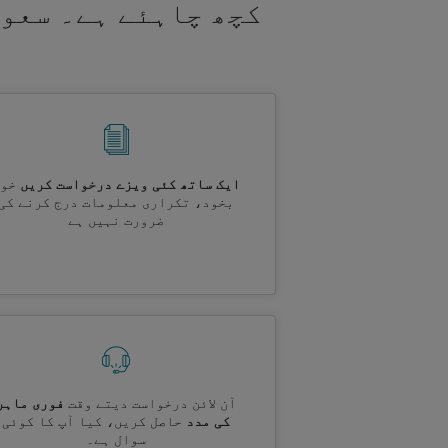
کچھ چاہئے ہے۔ سعود
ایک ساتھ کئی ویزے درخواست کریں
خود
بخود، تکراری معلومات درج کرنے کی
ضرورت نہیں ہے
آن لائن درخواست دیتے وقت
فوری ماہر
کی مدد
حاصل کریں، کیا آپ کا کوئی
سوال ہے۔