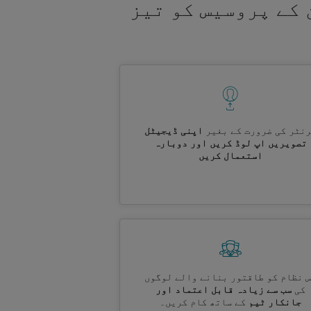
 کے پروسیس کو تیز
نٹر کی ضرورت کے بغیر
اپنی ڈیجیٹل
تصویریں اپ لوڈ کریں اور دوبارہ
استعمال کریں
 نظام کو طاقتور بنانے والے لوگوں
کی
سب سے زیادہ قابل اعتماد اور
جانکار ٹیم
کے ساتھ کام کریں۔