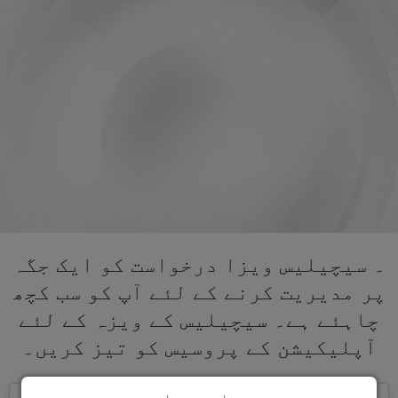
۔ سیچیلیس ویزا درخواست کو ایک جگہ
پر مدیریت کرنے کے لئے آپ کو سب کچھ
چاہئے ہے۔ سیچیلیس کے ویزہ کے لئے
آپلیکیشن کے پروسیس کو تیز کریں۔