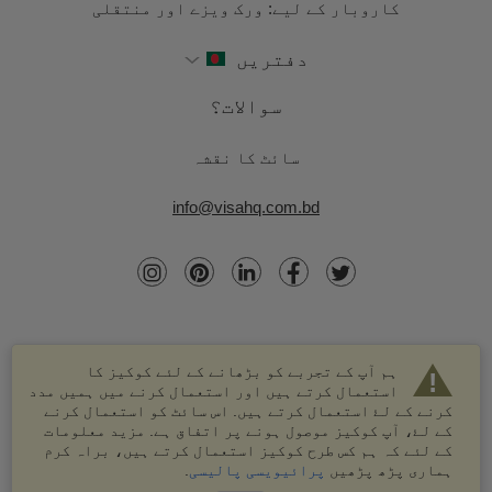
کاروبار کے لیے: ورک ویزے اور منتقلی
دفتریں
سوالات؟
سائٹ کا نقشہ
info@visahq.com.bd
ہم آپ کے تجربے کو بڑھانے کے لئے کوکیز کا
استعمال کرتے ہیں اور استعمال کرنے میں ہمیں مدد
کرنے کے لۓ استعمال کرتے ہیں. اس سائٹ کو استعمال کرنے
کے لۓ، آپ کوکیز موصول ہونے پر اتفاق ہے. مزید معلومات
کے لئے کہ ہم کس طرح کوکیز استعمال کرتے ہیں، براہ کرم
© 2003-2026 VisaHQ.com، انک. تمام حقوق محفوظ ہیں۔
ہماری پڑھ پڑھیں
پرائیویسی پالیسی
.
VisaHQ اور VisaHQ لوگو VisaHQ.com، انک. کے درجہ بند