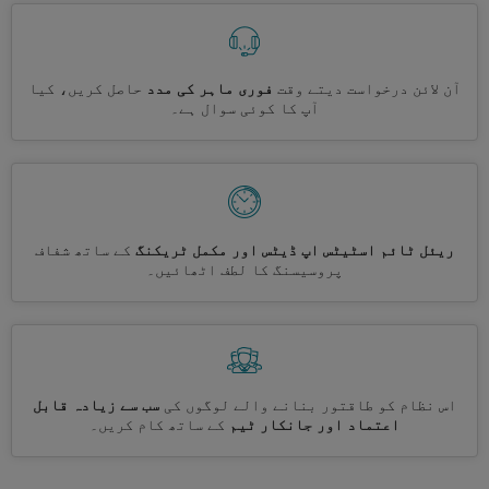
آن لائن درخواست دیتے وقت
فوری ماہر کی مدد
حاصل کریں، کیا
آپ کا کوئی سوال ہے۔
ریئل ٹائم اسٹیٹس اپ ڈیٹس اور مکمل ٹریکنگ
کے ساتھ شفاف
پروسیسنگ کا لطف اٹھائیں۔
اس نظام کو طاقتور بنانے والے لوگوں کی
سب سے زیادہ قابل
اعتماد اور جانکار ٹیم
کے ساتھ کام کریں۔