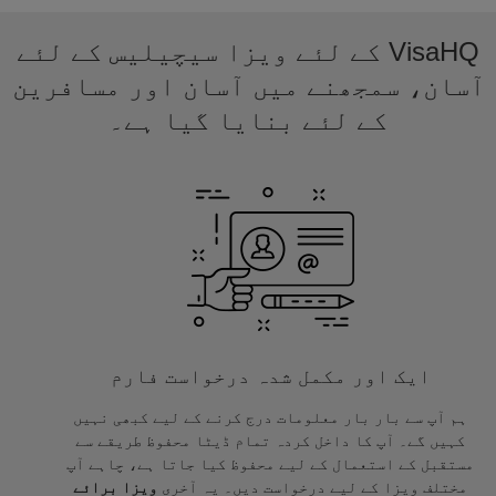
VisaHQ کے لئے ویزا سیچیلیس کے لئے
آسان، سمجھنے میں آسان اور مسافرین
کے لئے بنایا گیا ہے۔
ایک اور مکمل شدہ درخواست فارم
ہم آپ سے بار بار معلومات درج کرنے کے لیے کبھی نہیں
کہیں گے۔ آپ کا داخل کردہ تمام ڈیٹا محفوظ طریقے سے
مستقبل کے استعمال کے لیے محفوظ کیا جاتا ہے، چاہے آپ
مختلف ویزا کے لیے درخواست دیں۔ یہ آخری
ویزا برائے