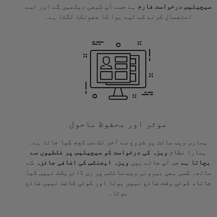
سیچیلیس درخواست فارم
ہے جسے آپ کبھی دیکھیں گے اور اسے
استعمال کرنے کے لیے ہوا کا جھونکا لگتا ہے۔
موثر اور محفوظ ماحول
ہماری ویب سائٹ پر شروع سے آخر تک سب کچھ کیا جاتا ہے۔
ہمارا نظام
ویزہ کی درخواست کو سیچیلیس پر غلطیوں سے
بچاتا ہے
جب آپ جاتے ہیں
ویزہ ایجنٹس کی اضافی جائزہ
کے
ساتھ۔ کسی بھی بیرونی ویب سائٹس پر ری ڈائریکٹ نہیں کیا
جاتا، کوئی وقت ضائع نہیں ہوتا اور کوئی کاغذ نہیں ضائع
ہوتا۔