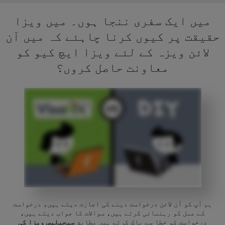
میں ایک سفری ننجا ہوں۔ میں ویزا
حقیقت پر کیوں کرنا چاہئے کہ میں آن
لائن ویزہ کے لئے ویزا ایچ کیو کو
معاونت حاصل کروں؟
ہم آپ کو آن لائن درخواست دینے کی اجازت دیتے ہیں، درخواست
کے عمل کو رہنمائی کرتے ہیں، سوالات کا جواب دیتے ہیں،
درخواست کو خطا سے پاک کرتے ہیں مطابق
سیچیلیس ویزا کی