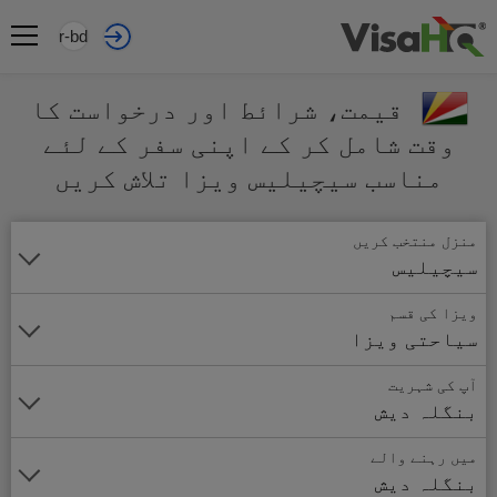
ur-bd
قیمت، شرائط اور درخواست کا
وقت شامل کر کے اپنی سفر کے لئے
مناسب سیچیلیس ویزا تلاش کریں
منزل منتخب کریں
سیچیلیس
ویزا کی قسم
سیاحتی ویزا
آپ کی شہریت
بنگلہ دیش
میں رہنے والے
بنگلہ دیش