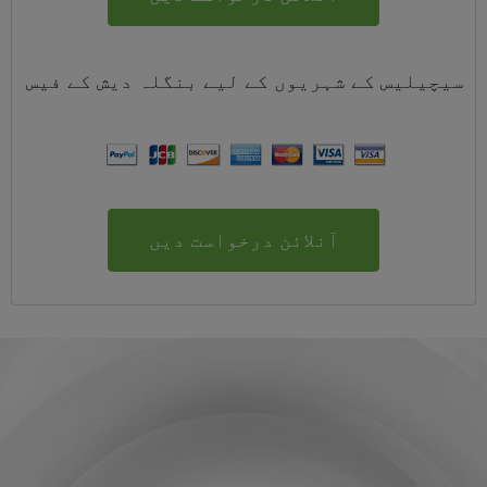
سیچیلیس کے شہریوں کے لیے
بنگلہ دیش
کے
فیس
آنلائن درخواست دیں