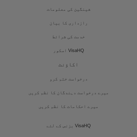
شینگین کی معلومات
رازداری کا بیان
خدمت کی شرائط
VisaHQ اسکور
اکاؤنٹ
درخواست ختم کرو
میرے درخواست دہندگان کا نظم کریں
میرے احکامات کا نظم کریں
VisaHQ بزنس کے لئے