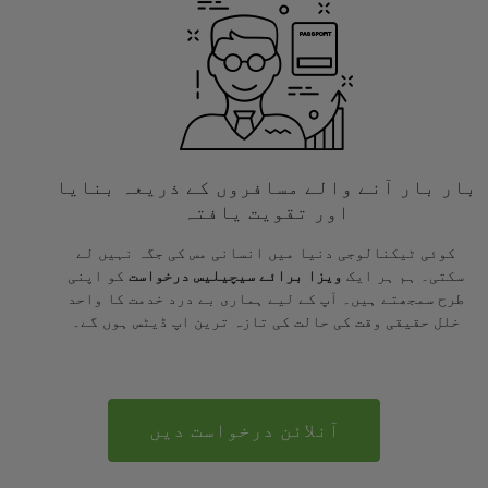
بار بار آنے والے مسافروں کے ذریعہ بنایا
اور تقویت یافتہ
کوئی ٹیکنالوجی دنیا میں انسانی مس کی جگہ نہیں لے
سکتی۔ ہم ہر ایک
ویزا برائے سیچیلیس درخواست
کو اپنی
طرح سمجھتے ہیں۔ آپ کے لیے ہماری بے درد خدمت کا واحد
خلل حقیقی وقت کی حالت کی تازہ ترین اپ ڈیٹس ہوں گے۔
آنلائن درخواست دیں