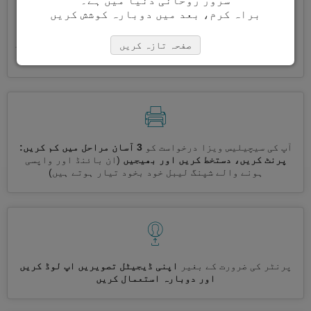
سرور روحانی دنیا میں ہے۔
براہ کرم، بعد میں دوبارہ کوشش کریں
ایک ساتھ کئی ویزے درخواست کریں
خود بخود، تکراری معلومات
صفحہ تازہ کریں
درج کرنے کی ضرورت نہیں ہے
آپ کی سیچیلیس ویزا درخواست کو
3 آسان مراحل میں کم کریں:
پرنٹ کریں، دستخط کریں اور بھیجیں
(ان بائنڈ اور واپسی
ہونے والے شپنگ لیبل خود بخود تیار ہوتے ہیں)
پرنٹر کی ضرورت کے بغیر
اپنی ڈیجیٹل تصویریں اپ لوڈ کریں
اور دوبارہ استعمال کریں