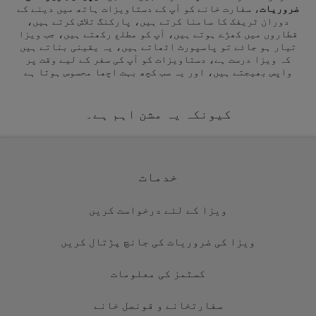
ضروریات
، سفارت خانے کو آپ کے دستاویزات ہاتھ میں دینے کے
دوران ٹریفک کا سامنا کرتے ہیں، پارکنگ تلاش کرتے ہیں،
قطاروں میں کھڑے ہوتے ہیں، آپ کو مطلع رکھتے ہیں، جب ویزا
تیار ہو جائے تو پاسپورٹ اٹھاتے ہیں، یہ یقینی بناتے ہیں
کہ ویزا درست ہے، دستاویزات کو آپ کی سفر کے لیے وقت پر
واپس بھیجتے ہیں، اور یہ سب کچھ بہت اچھا محسوس ہوتا ہے
کیونکہ یہ مشن اہم ہے۔
خدمات
ویزا کے لئے درخواست کریں
ویزا کی ضروریات کی جانچ پڑتال کریں
کسٹمز کی معلومات
سفارتخانے و قونصل خانے