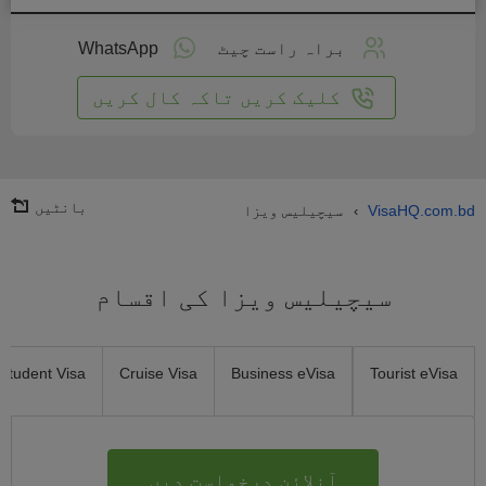
لائن
واست
براہ راست چیٹ
WhatsApp
یں
کلیک کریں تاکہ کال کریں
بانٹیں
VisaHQ.com.bd
سیچیلیس ویزا
›
سیچیلیس ویزا کی اقسام
Student Visa
Cruise Visa
Business eVisa
Tourist eVisa
آنلائن درخواست دیں