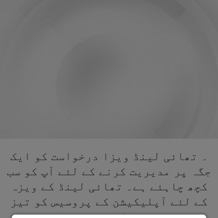
۔ تھائی لینڈ ویزا درخواست کو ایک
جگہ پر مدیریت کرنے کے لئے آپ کو سب
کچھ چاہئے ہے۔ تھائی لینڈ کے ویزہ
کے لئے آپلیکیشن کے پروسیس کو تیز
کریں۔