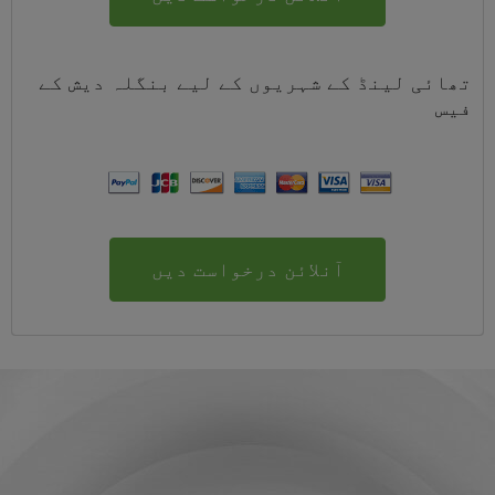
تھائی لینڈ کے شہریوں کے لیے
بنگلہ دیش
کے
فیس
آنلائن درخواست دیں