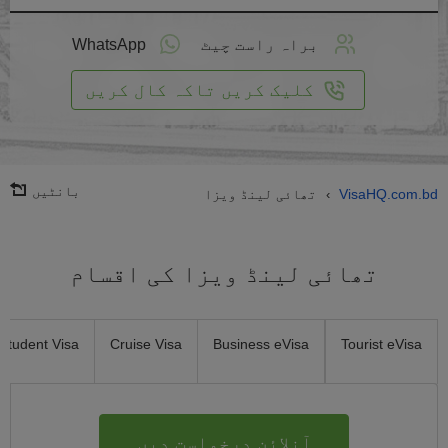
لائن
واست
براہ راست چیٹ
WhatsApp
یں
کلیک کریں تاکہ کال کریں
بانٹیں
VisaHQ.com.bd
تھائی لینڈ ویزا
›
تھائی لینڈ ویزا کی اقسام
Student Visa
Cruise Visa
Business eVisa
Tourist eVisa
آنلائن درخواست دیں