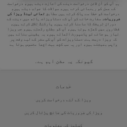
ہم آپ کو آن لائن درخواست دینے کی اجازت دیتے ہیں، درخواست
کے عمل کو رہنمائی کرتے ہیں، سوالات کا جواب دیتے ہیں،
درخواست کو خطا سے پاک کرتے ہیں مطابق
تھائی لینڈ ویزا کی
ضروریات
، سفارت خانے کو آپ کے دستاویزات ہاتھ میں دینے کے
دوران ٹریفک کا سامنا کرتے ہیں، پارکنگ تلاش کرتے ہیں،
قطاروں میں کھڑے ہوتے ہیں، آپ کو مطلع رکھتے ہیں، جب ویزا
تیار ہو جائے تو پاسپورٹ اٹھاتے ہیں، یہ یقینی بناتے ہیں
کہ ویزا درست ہے، دستاویزات کو آپ کی سفر کے لیے وقت پر
واپس بھیجتے ہیں، اور یہ سب کچھ بہت اچھا محسوس ہوتا ہے
کیونکہ یہ مشن اہم ہے۔
خدمات
ویزا کے لئے درخواست کریں
ویزا کی ضروریات کی جانچ پڑتال کریں
کسٹمز کی معلومات