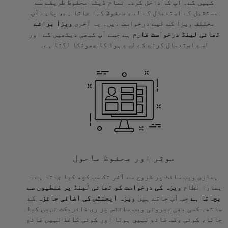
کہیں گے۔ آپ کا داخل کردہ تمام ڈیٹا محفوظ طریقے سے
مستقبل کے استعمال کے لیے محفوظ کیا جاتا ہے، چاہے آپ
مختلف ویزا کے لیے درخواست دیں۔ یہ آخری
ویزا برائے
تھائی لینڈ درخواست فارم
ہے جسے آپ کبھی دیکھیں گے اور
اسے استعمال کرنے کے لیے ہوا کا جھونکا لگتا ہے۔
موثر اور محفوظ ماحول
ہماری ویب سائٹ پر شروع سے آخر تک سب کچھ کیا جاتا ہے۔
ہمارا نظام
ویزہ کی درخواست کو تھائی لینڈ پر غلطیوں سے
بچاتا ہے
جب آپ جاتے ہیں
ویزہ ایجنٹس کی اضافی جائزہ
کے
ساتھ۔ کسی بھی بیرونی ویب سائٹس پر ری ڈائریکٹ نہیں کیا
جاتا، کوئی وقت ضائع نہیں ہوتا اور کوئی کاغذ نہیں ضائع