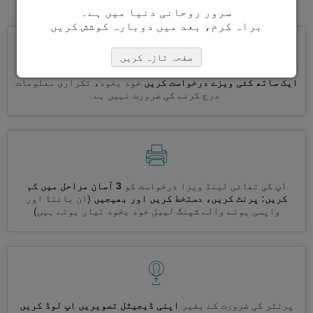
سرور روحانی دنیا میں ہے۔
براہ کرم، بعد میں دوبارہ کوشش کریں
صفحہ تازہ کریں
ایک ساتھ کئی ویزے درخواست کریں
خود بخود، تکراری معلومات
درج کرنے کی ضرورت نہیں ہے
آپ کی تھائی لینڈ ویزا درخواست کو
3 آسان مراحل میں کم
کریں: پرنٹ کریں، دستخط کریں اور بھیجیں
(ان بائنڈ اور
واپسی ہونے والے شپنگ لیبل خود بخود تیار ہوتے ہیں)
پرنٹر کی ضرورت کے بغیر
اپنی ڈیجیٹل تصویریں اپ لوڈ کریں