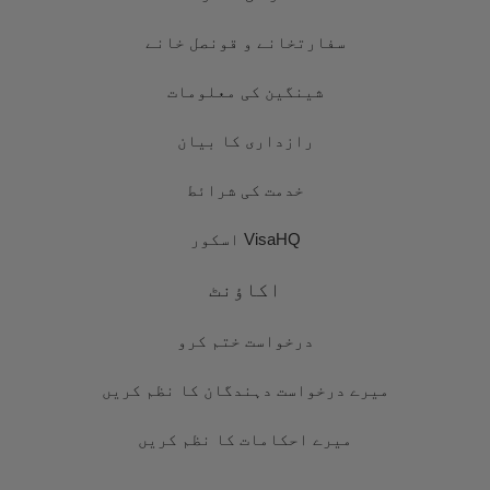
سفارتخانے و قونصل خانے
شینگین کی معلومات
رازداری کا بیان
خدمت کی شرائط
VisaHQ اسکور
اکاؤنٹ
درخواست ختم کرو
میرے درخواست دہندگان کا نظم کریں
میرے احکامات کا نظم کریں