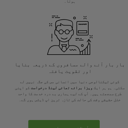
ہوتا۔
بار بار آنے والے مسافروں کے ذریعہ بنایا
اور تقویت یافتہ
کوئی ٹیکنالوجی دنیا میں انسانی مس کی جگہ نہیں لے
سکتی۔ ہم ہر ایک
ویزا برائے تھائی لینڈ درخواست
کو اپنی
طرح سمجھتے ہیں۔ آپ کے لیے ہماری بے درد خدمت کا واحد
خلل حقیقی وقت کی حالت کی تازہ ترین اپ ڈیٹس ہوں گے۔