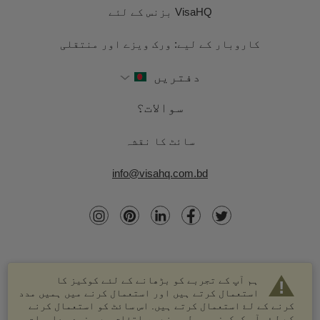
VisaHQ بزنس کے لئے
کاروبار کے لیے: ورک ویزے اور منتقلی
دفتریں
سوالات؟
سائٹ کا نقشہ
info@visahq.com.bd
ہم آپ کے تجربے کو بڑھانے کے لئے کوکیز کا
استعمال کرتے ہیں اور استعمال کرنے میں ہمیں مدد
کرنے کے لۓ استعمال کرتے ہیں. اس سائٹ کو استعمال کرنے
کے لۓ، آپ کوکیز موصول ہونے پر اتفاق ہے. مزید معلومات