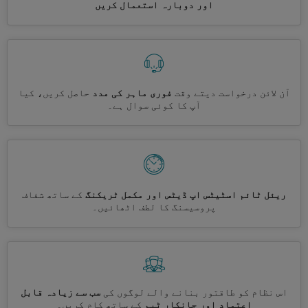
اور دوبارہ استعمال کریں
آن لائن درخواست دیتے وقت
فوری ماہر کی مدد
حاصل کریں، کیا
آپ کا کوئی سوال ہے۔
ریئل ٹائم اسٹیٹس اپ ڈیٹس اور مکمل ٹریکنگ
کے ساتھ شفاف
پروسیسنگ کا لطف اٹھائیں۔
اس نظام کو طاقتور بنانے والے لوگوں کی
سب سے زیادہ قابل
اعتماد اور جانکار ٹیم
کے ساتھ کام کریں۔