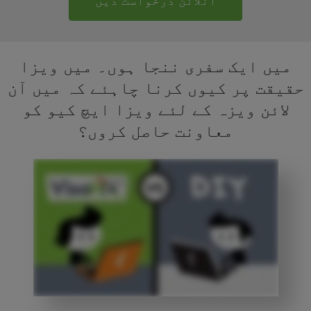
آنلائن درخواست دیں
میں ایک سفری ننجا ہوں۔ میں ویزا
حقیقت پر کیوں کرنا چاہئے کہ میں آن
لائن ویزہ کے لئے ویزا ایچ کیو کو
معاونت حاصل کروں؟