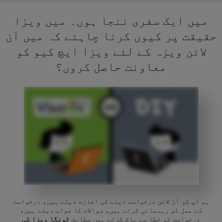
میں ایک سفری ننجا ہوں۔ میں ویزا
حقیقت پر کیوں کرنا چاہئے کہ میں آن
لائن ویزہ کے لئے ویزا ایچ کیو کو
معاونت حاصل کروں؟
ہم آپ کو آن لائن درخواست دینے کی اجازت دیتے ہیں، درخواست
کے عمل کو رہنمائی کرتے ہیں، سوالات کا جواب دیتے ہیں،
درخواست کو خطا سے پاک کرتے ہیں مطابق
ٹونگا ویزا کی