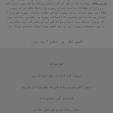
ضروریات
، سفارت خانے کو آپ کے دستاویزات ہاتھ میں دینے کے
دوران ٹریفک کا سامنا کرتے ہیں، پارکنگ تلاش کرتے ہیں،
قطاروں میں کھڑے ہوتے ہیں، آپ کو مطلع رکھتے ہیں، جب ویزا
تیار ہو جائے تو پاسپورٹ اٹھاتے ہیں، یہ یقینی بناتے ہیں
کہ ویزا درست ہے، دستاویزات کو آپ کی سفر کے لیے وقت پر
واپس بھیجتے ہیں، اور یہ سب کچھ بہت اچھا محسوس ہوتا ہے
کیونکہ یہ مشن اہم ہے۔
خدمات
ویزا کے لئے درخواست کریں
ویزا کی ضروریات کی جانچ پڑتال کریں
کسٹمز کی معلومات
سفارتخانے و قونصل خانے