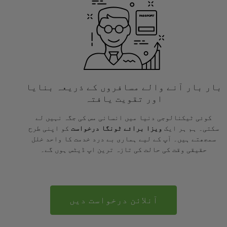
بار بار آنے والے مسافروں کے ذریعہ بنایا
اور تقویت یافتہ
کوئی ٹیکنالوجی دنیا میں انسانی مس کی جگہ نہیں لے
سکتی۔ ہم ہر ایک
ویزا برائے ٹونگا درخواست
کو اپنی طرح
سمجھتے ہیں۔ آپ کے لیے ہماری بے درد خدمت کا واحد خلل
حقیقی وقت کی حالت کی تازہ ترین اپ ڈیٹس ہوں گے۔
آنلائن درخواست دیں