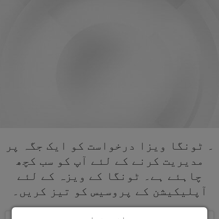
۔ ٹونگا ویزا درخواست کو ایک جگہ پر
مدیریت کرنے کے لئے آپ کو سب کچھ
چاہئے ہے۔ ٹونگا کے ویزہ کے لئے
آپلیکیشن کے پروسیس کو تیز کریں۔