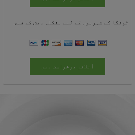
ٹونگا کے شہریوں کے لیے
بنگلہ دیش
کے
فیس
آنلائن درخواست دیں