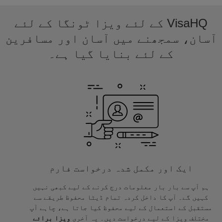
VisaHQ کے لئے ویزا ٹونگا کے لئے
آسان، سمجھنے میں آسان اور مسافرین
کے لئے بنایا گیا ہے۔
ایک اور مکمل شدہ درخواست فارم
ہم آپ سے بار بار معلومات درج کرنے کے لیے کبھی نہیں
کہیں گے۔ آپ کا داخل کردہ تمام ڈیٹا محفوظ طریقے سے
مستقبل کے استعمال کے لیے محفوظ کیا جاتا ہے، چاہے آپ
مختلف ویزا کے لیے درخواست دیں۔ یہ آخری
ویزا برائے