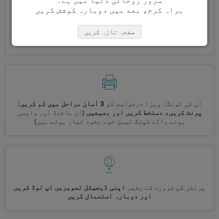
سرور روحانی دنیا میں ہے۔
براہ کرم، بعد میں دوبارہ کوشش کریں
ایک ساتھ کئی ویزے درخواست کریں
خود بخود، تکراری معلومات
صفحہ تازہ کریں
درج کرنے کی ضرورت نہیں ہے
آپ کی ٹونگا ویزا درخواست کو
3 آسان مراحل میں کم کریں:
پرنٹ کریں، دستخط کریں اور بھیجیں
(ان بائنڈ اور واپسی
ہونے والے شپنگ لیبل خود بخود تیار ہوتے ہیں)
پرنٹر کی ضرورت کے بغیر
اپنی ڈیجیٹل تصویریں اپ لوڈ کریں
اور دوبارہ استعمال کریں