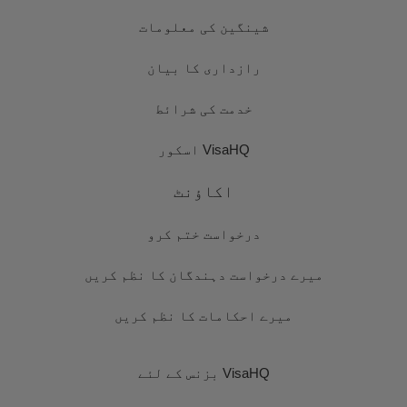
شینگین کی معلومات
رازداری کا بیان
خدمت کی شرائط
VisaHQ اسکور
اکاؤنٹ
درخواست ختم کرو
میرے درخواست دہندگان کا نظم کریں
میرے احکامات کا نظم کریں
VisaHQ بزنس کے لئے