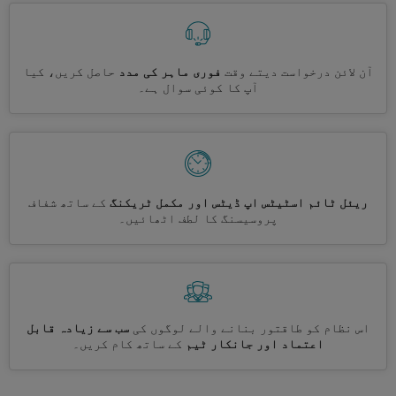
آن لائن درخواست دیتے وقت
فوری ماہر کی مدد
حاصل کریں، کیا
آپ کا کوئی سوال ہے۔
ریئل ٹائم اسٹیٹس اپ ڈیٹس اور مکمل ٹریکنگ
کے ساتھ شفاف
پروسیسنگ کا لطف اٹھائیں۔
اس نظام کو طاقتور بنانے والے لوگوں کی
سب سے زیادہ قابل
اعتماد اور جانکار ٹیم
کے ساتھ کام کریں۔