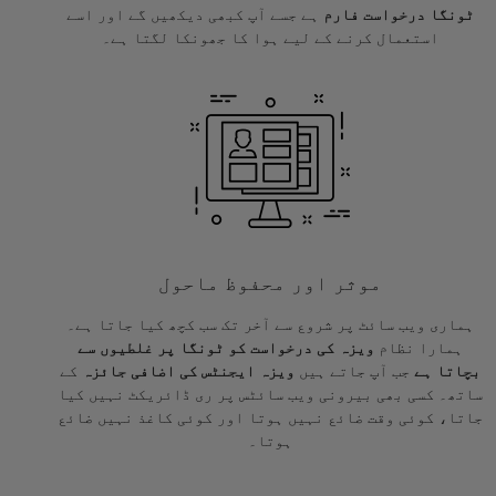
ٹونگا درخواست فارم
ہے جسے آپ کبھی دیکھیں گے اور اسے
استعمال کرنے کے لیے ہوا کا جھونکا لگتا ہے۔
موثر اور محفوظ ماحول
ہماری ویب سائٹ پر شروع سے آخر تک سب کچھ کیا جاتا ہے۔
ہمارا نظام
ویزہ کی درخواست کو ٹونگا پر غلطیوں سے
بچاتا ہے
جب آپ جاتے ہیں
ویزہ ایجنٹس کی اضافی جائزہ
کے
ساتھ۔ کسی بھی بیرونی ویب سائٹس پر ری ڈائریکٹ نہیں کیا
جاتا، کوئی وقت ضائع نہیں ہوتا اور کوئی کاغذ نہیں ضائع
ہوتا۔