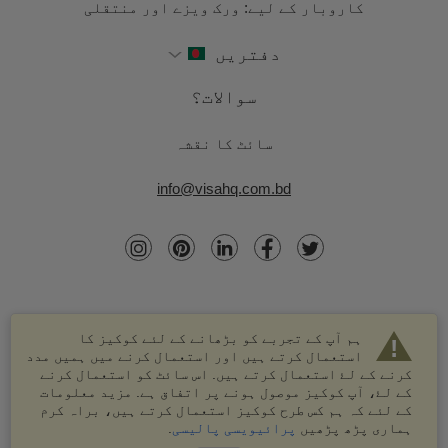
کاروبار کے لیے: ورک ویزے اور منتقلی
دفتریں
سوالات؟
سائٹ کا نقشہ
info@visahq.com.bd
ہم آپ کے تجربے کو بڑھانے کے لئے کوکیز کا
استعمال کرتے ہیں اور استعمال کرنے میں ہمیں مدد
کرنے کے لۓ استعمال کرتے ہیں. اس سائٹ کو استعمال کرنے
کے لۓ، آپ کوکیز موصول ہونے پر اتفاق ہے. مزید معلومات
کے لئے کہ ہم کس طرح کوکیز استعمال کرتے ہیں، براہ کرم
© 2003-2026 VisaHQ.com، انک. تمام حقوق محفوظ ہیں۔
ہماری پڑھ پڑھیں
پرائیویسی پالیسی
.
VisaHQ اور VisaHQ لوگو VisaHQ.com، انک. کے درجہ بند