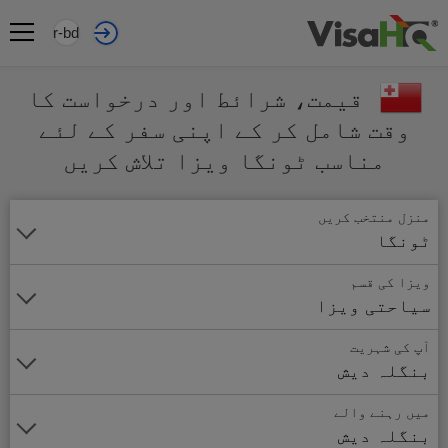
ur-bd
قیمت، شرائط اور درخواست کا
وقت شامل کر کے اپنی سفر کے لئے
مناسب ٹونگا ویزا تلاش کریں
منزل منتخب کریں
ٹونگا
ویزا کی قسم
سیاحتی ویزا
آپ کی شہریت
بنگلہ دیش
میں رہنے والے
بنگلہ دیش