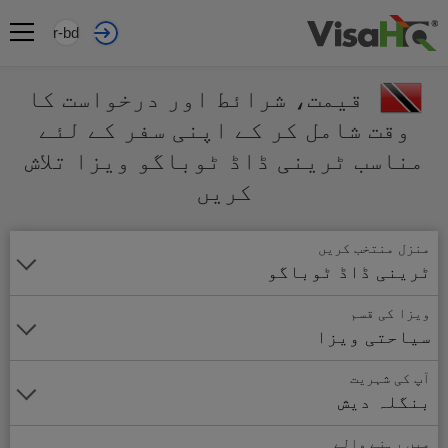
ur-bd
قیمت، شرائط اور درخواست کا
وقت شامل کر کے اپنی سفر کے لئے
مناسب ٹرینی ڈاڈ ٹوباگو ویزا تلاش
کریں
منزل منتخب کریں
ٹرینی ڈاڈ ٹوباگو
ویزا کی قسم
سیاحتی ویزا
آپ کی شہریت
بنگلہ دیش
میں رہنے والے