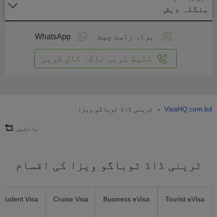
بنگلہ دیش
لائن
واست
براہ راست چیٹ
WhatsApp
یں
کلیک کریں تاکہ کال کریں
VisaHQ.com.bd
ٹرینی ڈاڈ ٹوباگو ویزا
›
بانٹیں
ٹرینی ڈاڈ ٹوباگو ویزا کی اقسام
Student Visa
Cruise Visa
Business eVisa
Tourist eVisa