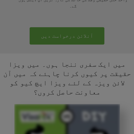
گے۔
آنلائن درخواست دیں
میں ایک سفری ننجا ہوں۔ میں ویزا
حقیقت پر کیوں کرنا چاہئے کہ میں آن
لائن ویزہ کے لئے ویزا ایچ کیو کو
معاونت حاصل کروں؟