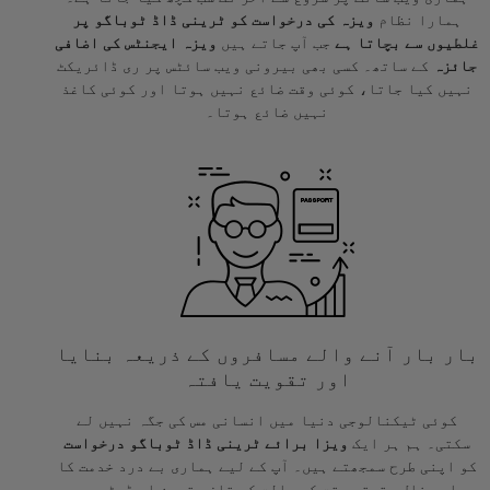
ہمارا نظام
ویزہ کی درخواست کو ٹرینی ڈاڈ ٹوباگو پر
غلطیوں سے بچاتا ہے
جب آپ جاتے ہیں
ویزہ ایجنٹس کی اضافی
جائزہ
کے ساتھ۔ کسی بھی بیرونی ویب سائٹس پر ری ڈائریکٹ
نہیں کیا جاتا، کوئی وقت ضائع نہیں ہوتا اور کوئی کاغذ
نہیں ضائع ہوتا۔
بار بار آنے والے مسافروں کے ذریعہ بنایا
اور تقویت یافتہ
کوئی ٹیکنالوجی دنیا میں انسانی مس کی جگہ نہیں لے
سکتی۔ ہم ہر ایک
ویزا برائے ٹرینی ڈاڈ ٹوباگو درخواست
کو اپنی طرح سمجھتے ہیں۔ آپ کے لیے ہماری بے درد خدمت کا
واحد خلل حقیقی وقت کی حالت کی تازہ ترین اپ ڈیٹس ہوں