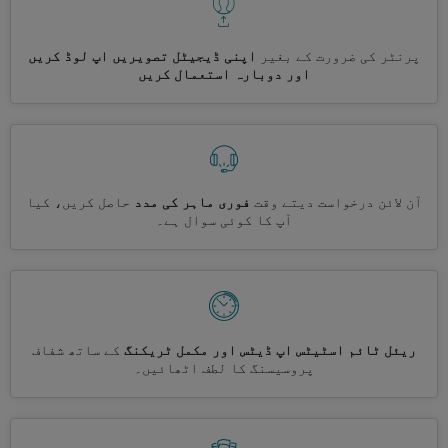
پرنٹر کی ضرورت کے بغیر
اپنی ڈیجیٹل تصویریں اپ لوڈ کریں
اور دوبارہ استعمال کریں
آن لائن درخواست دیتے وقت
فوری ماہر کی مدد
حاصل کریں، کیا
آپ کا کوئی سوال ہے۔
ریئل ٹائم اسٹیٹس اپ ڈیٹس اور مکمل ٹریکنگ
کے ساتھ شفاف
پروسیسنگ کا لطف اٹھائیں۔