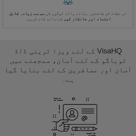
اس نظام کو طاقتور بنانے والے لوگوں کی
سب سے زیادہ قابل
اعتماد اور جانکار ٹیم
کے ساتھ کام کریں۔
VisaHQ کے لئے ویزا ٹرینی ڈاڈ
ٹوباگو کے لئے آسان، سمجھنے میں
آسان اور مسافرین کے لئے بنایا گیا
ہے۔