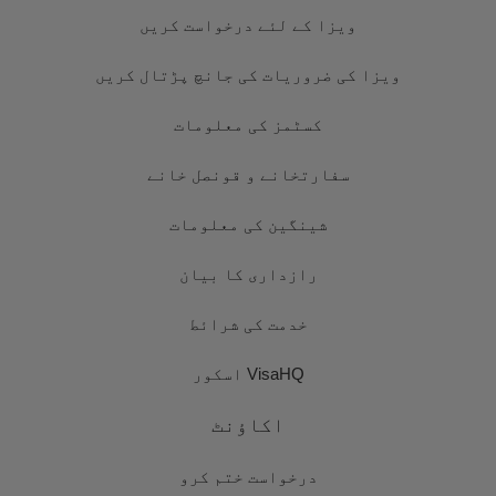
ویزا کے لئے درخواست کریں
ویزا کی ضروریات کی جانچ پڑتال کریں
کسٹمز کی معلومات
سفارتخانے و قونصل خانے
شینگین کی معلومات
رازداری کا بیان
خدمت کی شرائط
VisaHQ اسکور
اکاؤنٹ
درخواست ختم کرو