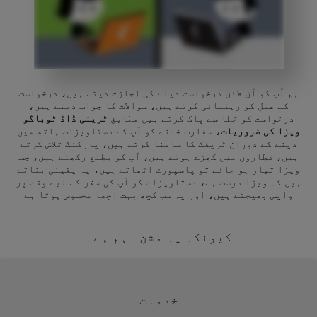
ہم آپ کو آن لائن درخواست دینے کی اجازت دیتے ہیں، درخواست
کے عمل کو رہنمائی کرتے ہیں، سوالات کا جواب دیتے ہیں،
درخواست کو خطا سے پاک کرتے ہیں مطابق
ٹرینی ڈاڈ ٹوباگو
ویزا کی ضروریات
، سفارت خانے کو آپ کے دستاویزات ہاتھ میں
دینے کے دوران ٹریفک کا سامنا کرتے ہیں، پارکنگ تلاش کرتے
ہیں، قطاروں میں کھڑے ہوتے ہیں، آپ کو مطلع رکھتے ہیں، جب
ویزا تیار ہو جائے تو پاسپورٹ اٹھاتے ہیں، یہ یقینی بناتے
ہیں کہ ویزا درست ہے، دستاویزات کو آپ کی سفر کے لیے وقت پر
واپس بھیجتے ہیں، اور یہ سب کچھ بہت اچھا محسوس ہوتا ہے
کیونکہ یہ مشن اہم ہے۔
خدمات