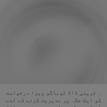
۔ ٹرینی ڈاڈ ٹوباگو ویزا درخواست
کو ایک جگہ پر مدیریت کرنے کے لئے