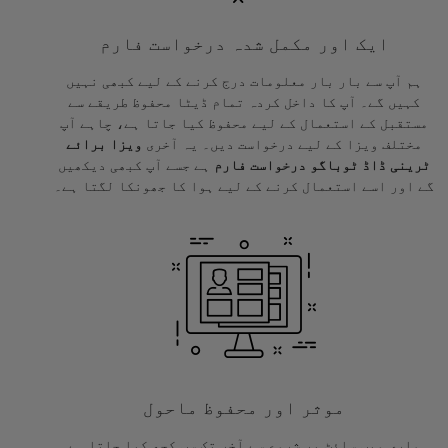
ایک اور مکمل شدہ درخواست فارم
ہم آپ سے بار بار معلومات درج کرنے کے لیے کبھی نہیں
کہیں گے۔ آپ کا داخل کردہ تمام ڈیٹا محفوظ طریقے سے
مستقبل کے استعمال کے لیے محفوظ کیا جاتا ہے، چاہے آپ
مختلف ویزا کے لیے درخواست دیں۔ یہ آخری
ویزا برائے
ٹرینی ڈاڈ ٹوباگو درخواست فارم
ہے جسے آپ کبھی دیکھیں
گے اور اسے استعمال کرنے کے لیے ہوا کا جھونکا لگتا ہے۔
موثر اور محفوظ ماحول
ہماری ویب سائٹ پر شروع سے آخر تک سب کچھ کیا جاتا ہے۔