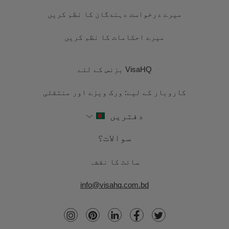
میرے درخواست دہندگان کا نظم کریں
میرے احکامات کا نظم کریں
VisaHQ بزنس کے لئے
کاروبار کے لیے: ورک ویزے اور منتقلی
دفتریں
سوالات؟
سائٹ کا نقشہ
info@visahq.com.bd