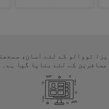
 لئے ویزا تووالو کے لئے آسان، سمجھ
مسافرین کے لئے بنایا گیا ہے۔