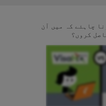
نا چاہئے کہ میں آن
اصل کروں؟