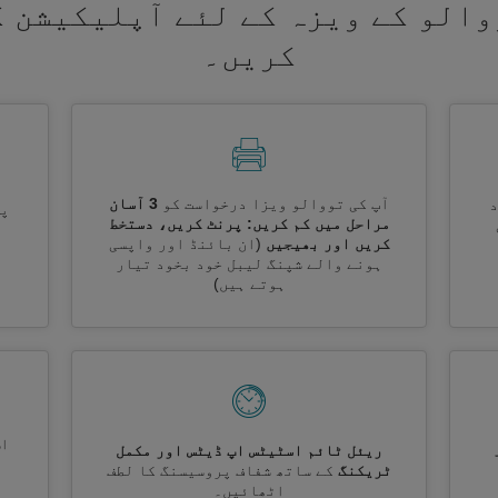
والو کے ویزہ کے لئے آپلیکیشن ک
کریں۔
آپ کی تووالو ویزا درخواست کو
3 آسان
پر
مراحل میں کم کریں: پرنٹ کریں، دستخط
کریں اور بھیجیں
(ان بائنڈ اور واپسی
ہونے والے شپنگ لیبل خود بخود تیار
ہوتے ہیں)
اس
ریئل ٹائم اسٹیٹس اپ ڈیٹس اور مکمل
ٹریکنگ
کے ساتھ شفاف پروسیسنگ کا لطف
اٹھائیں۔