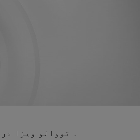
۔ تووالو ویزا درخ