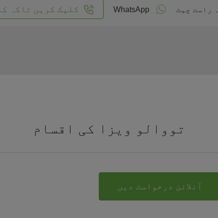
کلیک کریں تاکہ کا
 راست چیٹ
WhatsApp
تووالو ویزا کی اقسام
آنلائن درخواست دیں