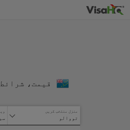
قیمت، شرائط 
منزل منتخب کریں
ویز
تووالو
سی