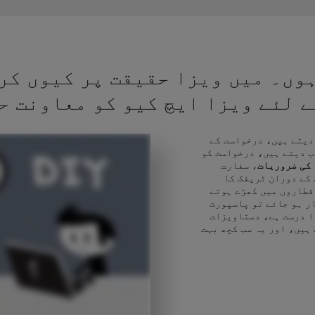
وں۔ میں ویزا حقیقت پر کیوں کر
کے لئے ویزا ایچ کیو کو معاونت ح
 دیتے ہیں، درخواست کے
ب دیتے ہیں، درخواست کو
 کی ضروریات
، سفارت
 کے دوران ٹریفک کا
قطاروں میں کھڑے ہوتے
ر ہو جائے تو پاسپورٹ
ا درست ہے، دستاویزات
 ہیں، اور یہ سب کچھ بہت