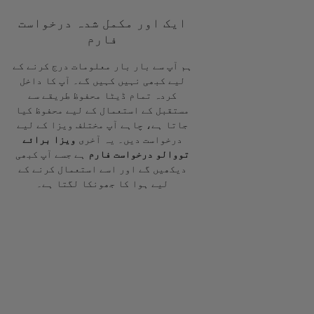
ایک اور مکمل شدہ درخواست
فارم
ہم آپ سے بار بار معلومات درج کرنے کے
لیے کبھی نہیں کہیں گے۔ آپ کا داخل
کردہ تمام ڈیٹا محفوظ طریقے سے
مستقبل کے استعمال کے لیے محفوظ کیا
جاتا ہے، چاہے آپ مختلف ویزا کے لیے
درخواست دیں۔ یہ آخری
ویزا برائے
تووالو درخواست فارم
ہے جسے آپ کبھی
دیکھیں گے اور اسے استعمال کرنے کے
لیے ہوا کا جھونکا لگتا ہے۔