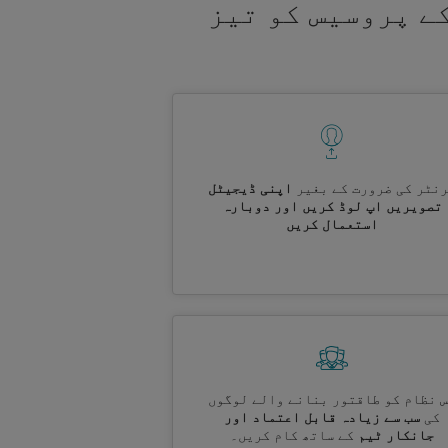
ے پروسیس کو تیز
نٹر کی ضرورت کے بغیر
اپنی ڈیجیٹل
تصویریں اپ لوڈ کریں اور دوبارہ
استعمال کریں
 نظام کو طاقتور بنانے والے لوگوں
کی
سب سے زیادہ قابل اعتماد اور
جانکار ٹیم
کے ساتھ کام کریں۔