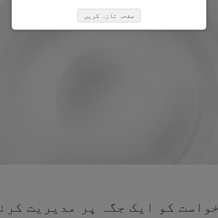
صفحہ تازہ کریں
واست کو ایک جگہ پر مدیریت کرنے