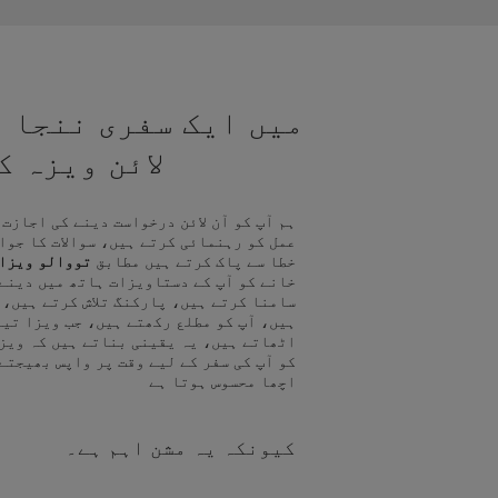
میں ایک سفری ننجا ہ
لائن ویزہ 
ہم آپ کو آن لائن درخواست دینے کی اجازت
عمل کو رہنمائی کرتے ہیں، سوالات کا جوا
خطا سے پاک کرتے ہیں مطابق
تووالو ویزا
خانے کو آپ کے دستاویزات ہاتھ میں دینے
سامنا کرتے ہیں، پارکنگ تلاش کرتے ہیں، 
ہیں، آپ کو مطلع رکھتے ہیں، جب ویزا تیا
اٹھاتے ہیں، یہ یقینی بناتے ہیں کہ ویز
کو آپ کی سفر کے لیے وقت پر واپس بھیجتے
اچھا محسوس ہوتا ہے
کیونکہ یہ مشن اہم ہے۔