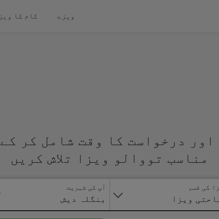
ویزے
کام کا ویز
اور درخواست کا وقت شامل کر کے 
مناسب تووالو ویزا تلاش کریں
ا کی قسم
آپ کی شہریت
احتی ویزا
بنگلہ دیش