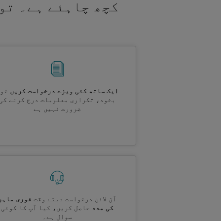
کچھ چاہئے ہے۔ تو
ایک ساتھ کئی ویزے درخواست کریں
خود
بخود، تکراری معلومات درج کرنے کی
ضرورت نہیں ہے
آن لائن درخواست دیتے وقت
فوری ماہر
کی مدد
حاصل کریں، کیا آپ کا کوئی
سوال ہے۔