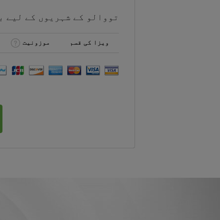
تووالو کے شہریوں کے لیے
ب
ویزا کی قسم
موزونیت