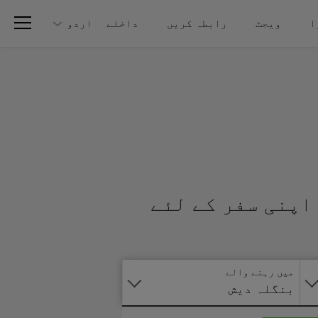
ا
ویجٹ
رابطہ کریں
داخلے
اردو
اپنی سفر کے لئے
آنلائن
درخواست
دیں
میں رہنے والے
بنگلہ دیش