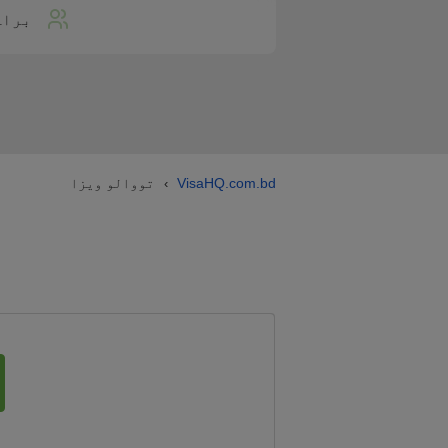
براہ
VisaHQ.com.bd
تووالو ویزا
›