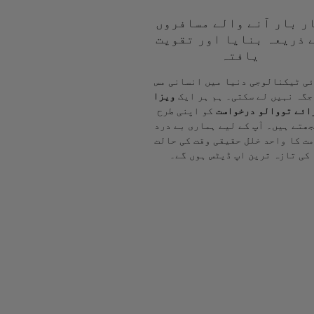
ر بار آنے والے مسافروں
 ذریعہ بنایا اور تقویت
یافتہ
ی ٹیکنالوجی دنیا میں انسانی مس
جگہ نہیں لے سکتی۔ ہم ہر ایک
ویزا
ائے تووالو درخواست
کو اپنی طرح
ھتے ہیں۔ آپ کے لیے ہماری بے درد
ت کا واحد خلل حقیقی وقت کی حالت
کی تازہ ترین اپ ڈیٹس ہوں گے۔