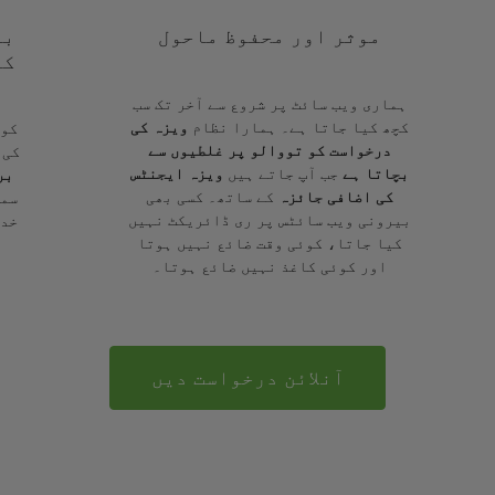
موثر اور محفوظ ماحول
با
کے
ہماری ویب سائٹ پر شروع سے آخر تک سب
کچھ کیا جاتا ہے۔ ہمارا نظام
ویزہ کی
کوئ
درخواست کو تووالو پر غلطیوں سے
کی 
بچاتا ہے
جب آپ جاتے ہیں
ویزہ ایجنٹس
بر
کی اضافی جائزہ
کے ساتھ۔ کسی بھی
سمج
بیرونی ویب سائٹس پر ری ڈائریکٹ نہیں
خدم
کیا جاتا، کوئی وقت ضائع نہیں ہوتا
اور کوئی کاغذ نہیں ضائع ہوتا۔
آنلائن درخواست دیں