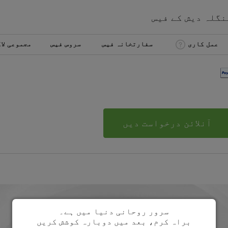
نگلہ دیش
کے
فیس
عمل کاری
سفارتخانہ فیس
سروس فیس
مجموعی لا
آنلائن درخواست دیں
سرور روحانی دنیا میں ہے۔
براہ کرم، بعد میں دوبارہ کوشش کریں