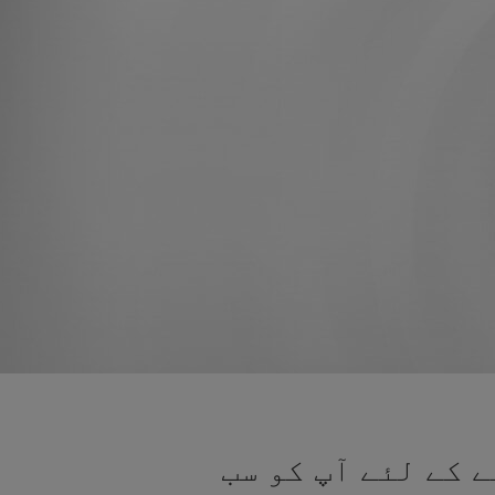
 کے لئے آپ کو سب