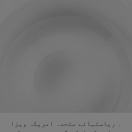
۔ ریاستہائے متحدہ امریکہ ویزا