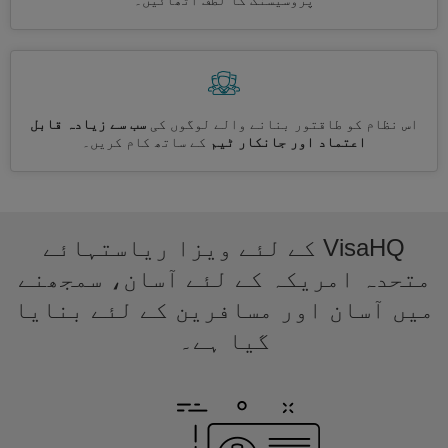
پروسیسنگ کا لطف اٹھائیں۔
اس نظام کو طاقتور بنانے والے لوگوں کی
سب سے زیادہ قابل
اعتماد اور جانکار ٹیم
کے ساتھ کام کریں۔
VisaHQ کے لئے ویزا ریاستہائے
متحدہ امریکہ کے لئے آسان، سمجھنے
میں آسان اور مسافرین کے لئے بنایا
گیا ہے۔