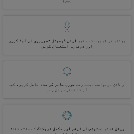
ہیں)
پرنٹر کی ضرورت کے بغیر
اپنی ڈیجیٹل تصویریں اپ لوڈ کریں
اور دوبارہ استعمال کریں
آن لائن درخواست دیتے وقت
فوری ماہر کی مدد
حاصل کریں، کیا
آپ کا کوئی سوال ہے۔
ریئل ٹائم اسٹیٹس اپ ڈیٹس اور مکمل ٹریکنگ
کے ساتھ شفاف