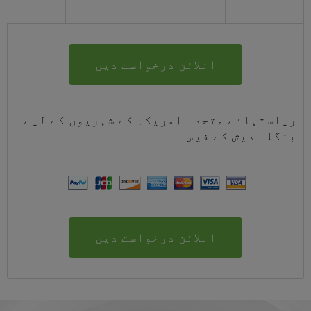
آنلائن درخواست دیں
ریاستہائے متحدہ امریکہ کے شہریوں کے لیے
بنگلہ دیش
کے
فیس
آنلائن درخواست دیں