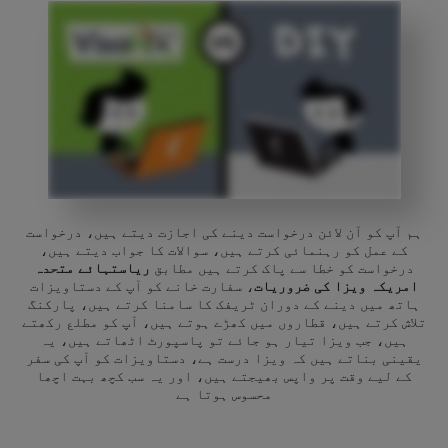
ہم آپ کو آن لائن درخواست دینے کی اجازت دیتے ہیں، درخواست
کے عمل کو رہنمائی کرتے ہیں، سوالات کا جواب دیتے ہیں،
درخواست کو خطا سے پاک کرتے ہیں مطابق
ریاستہائے متحدہ
امریکہ ویزا کی ضروریات
، سفارت خانے کو آپ کے دستاویزات
ہاتھ میں دینے کے دوران ٹریفک کا سامنا کرتے ہیں، پارکنگ
تلاش کرتے ہیں، قطاروں میں کھڑے ہوتے ہیں، آپ کو مطلع رکھتے
ہیں، جب ویزا تیار ہو جائے تو پاسپورٹ اٹھاتے ہیں، یہ
یقینی بناتے ہیں کہ ویزا درست ہے، دستاویزات کو آپ کی سفر
کے لیے وقت پر واپس بھیجتے ہیں، اور یہ سب کچھ بہت اچھا
محسوس ہوتا ہے