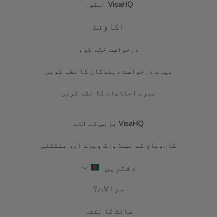
VisaHQ اسکور
اکاؤنٹ
درخواست ختم کرو
میرے درخواست دہندگان کا نظم کریں
میرے احکامات کا نظم کریں
VisaHQ بزنس کے لئے
کاروبار کے لیے: ورک ویزے اور منتقلی
دفتریں
سوالات؟
سائٹ کا نقشہ