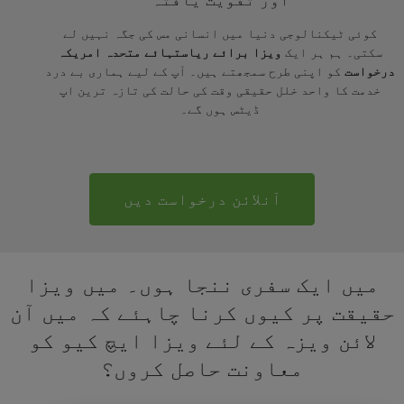
اور تقویت یافتہ
کوئی ٹیکنالوجی دنیا میں انسانی مس کی جگہ نہیں لے
سکتی۔ ہم ہر ایک
ویزا برائے ریاستہائے متحدہ امریکہ
درخواست
کو اپنی طرح سمجھتے ہیں۔ آپ کے لیے ہماری بے درد
خدمت کا واحد خلل حقیقی وقت کی حالت کی تازہ ترین اپ
ڈیٹس ہوں گے۔
آنلائن درخواست دیں
میں ایک سفری ننجا ہوں۔ میں ویزا
حقیقت پر کیوں کرنا چاہئے کہ میں آن
لائن ویزہ کے لئے ویزا ایچ کیو کو
معاونت حاصل کروں؟