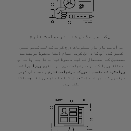
ایک اور مکمل شدہ درخواست فارم
ہم آپ سے بار بار معلومات درج کرنے کے لیے کبھی نہیں
کہیں گے۔ آپ کا داخل کردہ تمام ڈیٹا محفوظ طریقے سے
مستقبل کے استعمال کے لیے محفوظ کیا جاتا ہے، چاہے آپ
مختلف ویزا کے لیے درخواست دیں۔ یہ آخری
ویزا برائے
ریاستہائے متحدہ امریکہ درخواست فارم
ہے جسے آپ کبھی
دیکھیں گے اور اسے استعمال کرنے کے لیے ہوا کا جھونکا
لگتا ہے۔