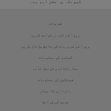
کیونکہ یہ مشن اہم ہے۔
خدمات
ویزا کے لئے درخواست کریں
ویزا کی ضروریات کی جانچ پڑتال کریں
کسٹمز کی معلومات
سفارتخانے و قونصل خانے
شینگین کی معلومات
رازداری کا بیان
خدمت کی شرائط