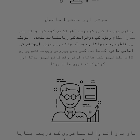
موثر اور محفوظ ماحول
ہماری ویب سائٹ پر شروع سے آخر تک سب کچھ کیا جاتا ہے۔
ہمارا نظام
ویزہ کی درخواست کو ریاستہائے متحدہ امریکہ
پر غلطیوں سے بچاتا ہے
جب آپ جاتے ہیں
ویزہ ایجنٹس کی
اضافی جائزہ
کے ساتھ۔ کسی بھی بیرونی ویب سائٹس پر ری
ڈائریکٹ نہیں کیا جاتا، کوئی وقت ضائع نہیں ہوتا اور
کوئی کاغذ نہیں ضائع ہوتا۔
بار بار آنے والے مسافروں کے ذریعہ بنایا