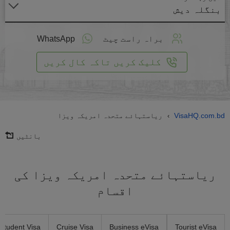
بنگلہ دیش
لائن
واست
براہ راست چیٹ
WhatsApp
یں
کلیک کریں تاکہ کال کریں
VisaHQ.com.bd
ریاستہائے متحدہ امریکہ ویزا
›
بانٹیں
ریاستہائے متحدہ امریکہ ویزا کی
اقسام
Student Visa
Cruise Visa
Business eVisa
Tourist eVisa