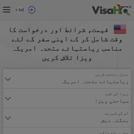
ur-bd
قیمت، شرائط اور درخواست کا
وقت شامل کر کے اپنی سفر کے لئے
مناسب ریاستہائے متحدہ امریکہ
ویزا تلاش کریں
منزل منتخب کریں
ریاستہائے متحدہ امریکہ
ویزا کی قسم
سیاحتی ویزا
آپ کی شہریت
بنگلہ دیش
میں رہنے والے