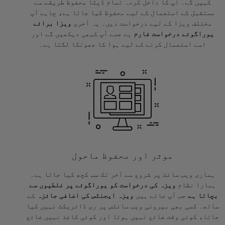
کہیں گے۔ آپ کا داخل کردہ تمام ڈیٹا محفوظ طریقے سے
مستقبل کے استعمال کے لیے محفوظ کیا جاتا ہے، چاہے آپ
مختلف ویزا کے لیے درخواست دیں۔ یہ آخری
ویزا برائے
یوراگوئے درخواست فارم
ہے جسے آپ کبھی دیکھیں گے اور
اسے استعمال کرنے کے لیے ہوا کا جھونکا لگتا ہے۔
موثر اور محفوظ ماحول
ہماری ویب سائٹ پر شروع سے آخر تک سب کچھ کیا جاتا ہے۔
ہمارا نظام
ویزہ کی درخواست کو یوراگوئے پر غلطیوں سے
بچاتا ہے
جب آپ جاتے ہیں
ویزہ ایجنٹس کی اضافی جائزہ
کے
ساتھ۔ کسی بھی بیرونی ویب سائٹس پر ری ڈائریکٹ نہیں کیا
جاتا، کوئی وقت ضائع نہیں ہوتا اور کوئی کاغذ نہیں ضائع