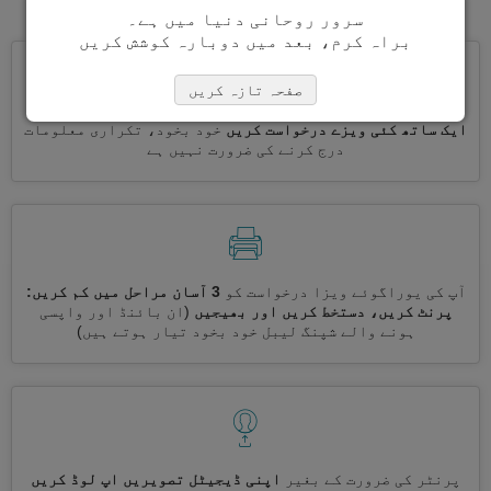
سرور روحانی دنیا میں ہے۔
براہ کرم، بعد میں دوبارہ کوشش کریں
صفحہ تازہ کریں
ایک ساتھ کئی ویزے درخواست کریں
خود بخود، تکراری معلومات
درج کرنے کی ضرورت نہیں ہے
آپ کی یوراگوئے ویزا درخواست کو
3 آسان مراحل میں کم کریں:
پرنٹ کریں، دستخط کریں اور بھیجیں
(ان بائنڈ اور واپسی
ہونے والے شپنگ لیبل خود بخود تیار ہوتے ہیں)
پرنٹر کی ضرورت کے بغیر
اپنی ڈیجیٹل تصویریں اپ لوڈ کریں