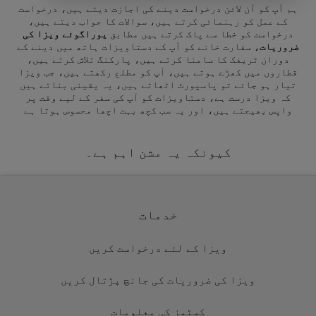
ہم آپ کو آن لائن درخواست دینے کی اجازت دیتے ہیں، درخواست
کے عمل کو رہنمائی کرتے ہیں، سوالات کا جواب دیتے ہیں،
درخواست کو خطا سے پاک کرتے ہیں مطابق
یوراگوئے ویزا کی
ضروریات
، سفارت خانے کو آپ کے دستاویزات ہاتھ میں دینے کے
دوران ٹریفک کا سامنا کرتے ہیں، پارکنگ تلاش کرتے ہیں،
قطاروں میں کھڑے ہوتے ہیں، آپ کو مطلع رکھتے ہیں، جب ویزا
تیار ہو جائے تو پاسپورٹ اٹھاتے ہیں، یہ یقینی بناتے ہیں
کہ ویزا درست ہے، دستاویزات کو آپ کی سفر کے لیے وقت پر
واپس بھیجتے ہیں، اور یہ سب کچھ بہت اچھا محسوس ہوتا ہے
کیونکہ یہ مشن اہم ہے۔
خدمات
ویزا کے لئے درخواست کریں
ویزا کی ضروریات کی جانچ پڑتال کریں
کسٹمز کی معلومات