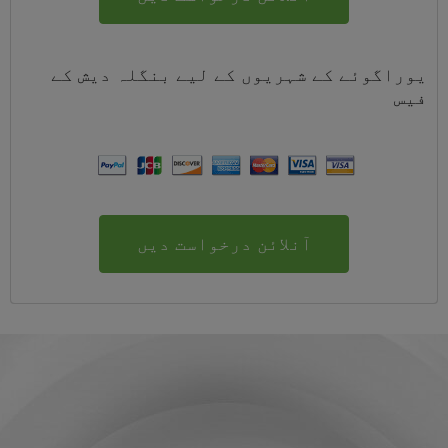
یوراگوئے کے شہریوں کے لیے
بنگلہ دیش
کے
فیس
آنلائن درخواست دیں