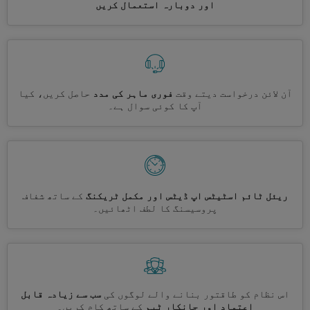
اور دوبارہ استعمال کریں
آن لائن درخواست دیتے وقت
فوری ماہر کی مدد
حاصل کریں، کیا
آپ کا کوئی سوال ہے۔
ریئل ٹائم اسٹیٹس اپ ڈیٹس اور مکمل ٹریکنگ
کے ساتھ شفاف
پروسیسنگ کا لطف اٹھائیں۔
اس نظام کو طاقتور بنانے والے لوگوں کی
سب سے زیادہ قابل
اعتماد اور جانکار ٹیم
کے ساتھ کام کریں۔