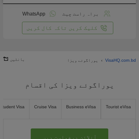
لائن
واست
براہ راست چیٹ
WhatsApp
یں
کلیک کریں تاکہ کال کریں
بانٹیں
VisaHQ.com.bd
یوراگوئے ویزا
›
یوراگوئے ویزا کی اقسام
Student Visa
Cruise Visa
Business eVisa
Tourist eVisa
آنلائن درخواست دیں