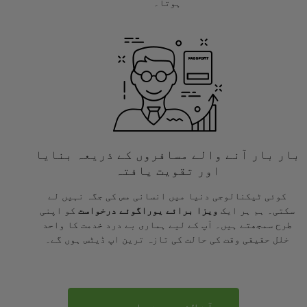
ہوتا۔
بار بار آنے والے مسافروں کے ذریعہ بنایا
اور تقویت یافتہ
کوئی ٹیکنالوجی دنیا میں انسانی مس کی جگہ نہیں لے
سکتی۔ ہم ہر ایک
ویزا برائے یوراگوئے درخواست
کو اپنی
طرح سمجھتے ہیں۔ آپ کے لیے ہماری بے درد خدمت کا واحد
خلل حقیقی وقت کی حالت کی تازہ ترین اپ ڈیٹس ہوں گے۔