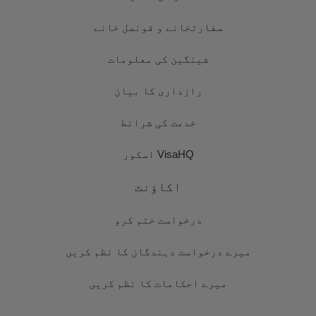
سفارتخانے و قونصل خانے
شینگین کی معلومات
رازداری کا بیان
خدمت کی شرائط
VisaHQ اسکور
اکاؤنٹ
درخواست ختم کرو
میرے درخواست دہندگان کا نظم کریں
میرے احکامات کا نظم کریں