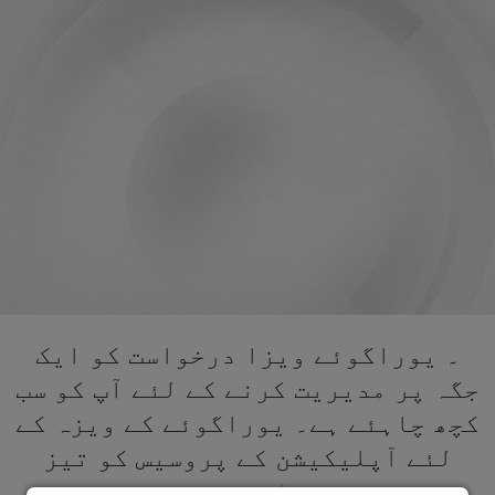
۔ یوراگوئے ویزا درخواست کو ایک
جگہ پر مدیریت کرنے کے لئے آپ کو سب
کچھ چاہئے ہے۔ یوراگوئے کے ویزہ کے
لئے آپلیکیشن کے پروسیس کو تیز
کریں۔