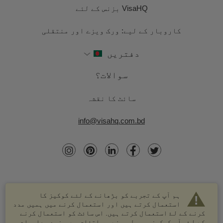
VisaHQ بزنس کے لئے
کاروبار کے لیے: ورک ویزے اور منتقلی
دفتریں
سوالات؟
سائٹ کا نقشہ
info@visahq.com.bd
ہم آپ کے تجربے کو بڑھانے کے لئے کوکیز کا
استعمال کرتے ہیں اور استعمال کرنے میں ہمیں مدد
کرنے کے لۓ استعمال کرتے ہیں. اس سائٹ کو استعمال کرنے
کے لۓ، آپ کوکیز موصول ہونے پر اتفاق ہے. مزید معلومات