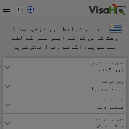
ur-bd
قیمت، شرائط اور درخواست کا
وقت شامل کر کے اپنی سفر کے لئے
مناسب یوراگوئے ویزا تلاش کریں
منزل منتخب کریں
یوراگوئے
ویزا کی قسم
سیاحتی ویزا
آپ کی شہریت
بنگلہ دیش
میں رہنے والے
بنگلہ دیش