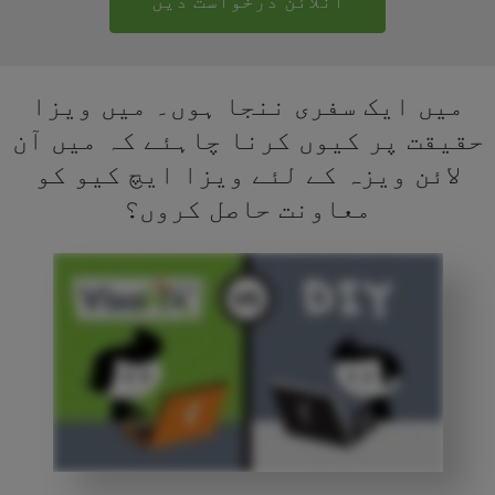
آنلائن درخواست دیں
میں ایک سفری ننجا ہوں۔ میں ویزا
حقیقت پر کیوں کرنا چاہئے کہ میں آن
لائن ویزہ کے لئے ویزا ایچ کیو کو
معاونت حاصل کروں؟