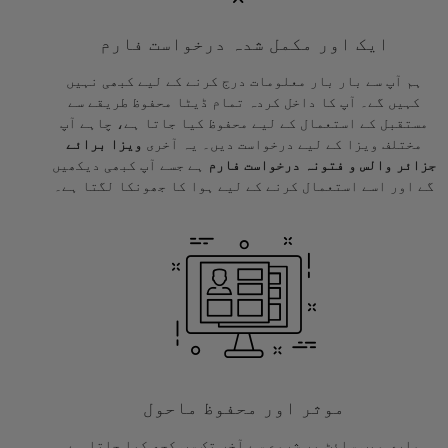
ایک اور مکمل شدہ درخواست فارم
ہم آپ سے بار بار معلومات درج کرنے کے لیے کبھی نہیں
کہیں گے۔ آپ کا داخل کردہ تمام ڈیٹا محفوظ طریقے سے
مستقبل کے استعمال کے لیے محفوظ کیا جاتا ہے، چاہے آپ
مختلف ویزا کے لیے درخواست دیں۔ یہ آخری
ویزا برائے
جزائر والس و فتونہ درخواست فارم
ہے جسے آپ کبھی دیکھیں
گے اور اسے استعمال کرنے کے لیے ہوا کا جھونکا لگتا ہے۔
موثر اور محفوظ ماحول
ہماری ویب سائٹ پر شروع سے آخر تک سب کچھ کیا جاتا ہے۔