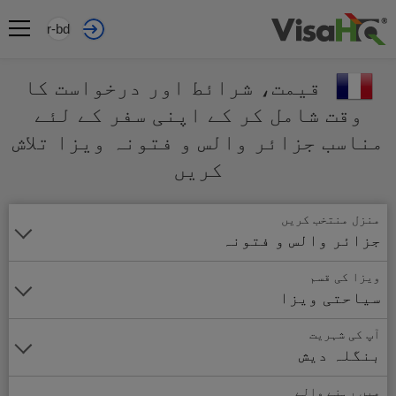
ur-bd
قیمت، شرائط اور درخواست کا
وقت شامل کر کے اپنی سفر کے لئے
مناسب جزائر والس و فتونہ ویزا تلاش
کریں
منزل منتخب کریں
جزائر والس و فتونہ
ویزا کی قسم
سیاحتی ویزا
آپ کی شہریت
بنگلہ دیش
میں رہنے والے