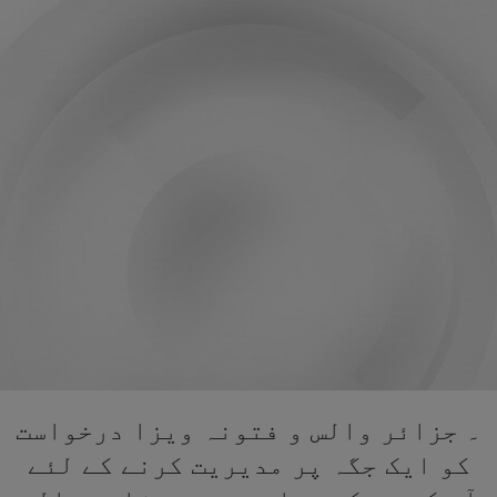
۔ جزائر والس و فتونہ ویزا درخواست
کو ایک جگہ پر مدیریت کرنے کے لئے