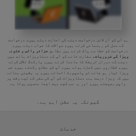
ہم آپ کو آن لائن درخواست دینے کی اجازت دیتے ہیں، درخواست
کے عمل کو رہنمائی کرتے ہیں، سوالات کا جواب دیتے ہیں،
درخواست کو خطا سے پاک کرتے ہیں مطابق
جزائر والس و فتونہ
ویزا کی ضروریات
، سفارت خانے کو آپ کے دستاویزات ہاتھ میں
دینے کے دوران ٹریفک کا سامنا کرتے ہیں، پارکنگ تلاش کرتے
ہیں، قطاروں میں کھڑے ہوتے ہیں، آپ کو مطلع رکھتے ہیں، جب
ویزا تیار ہو جائے تو پاسپورٹ اٹھاتے ہیں، یہ یقینی بناتے
ہیں کہ ویزا درست ہے، دستاویزات کو آپ کی سفر کے لیے وقت پر
واپس بھیجتے ہیں، اور یہ سب کچھ بہت اچھا محسوس ہوتا ہے
کیونکہ یہ مشن اہم ہے۔
خدمات