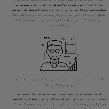
ہمارا نظام
ویزہ کی درخواست کو جزائر والس و فتونہ پر
غلطیوں سے بچاتا ہے
جب آپ جاتے ہیں
ویزہ ایجنٹس کی اضافی
جائزہ
کے ساتھ۔ کسی بھی بیرونی ویب سائٹس پر ری ڈائریکٹ
نہیں کیا جاتا، کوئی وقت ضائع نہیں ہوتا اور کوئی کاغذ
نہیں ضائع ہوتا۔
بار بار آنے والے مسافروں کے ذریعہ بنایا
اور تقویت یافتہ
کوئی ٹیکنالوجی دنیا میں انسانی مس کی جگہ نہیں لے
سکتی۔ ہم ہر ایک
ویزا برائے جزائر والس و فتونہ درخواست
کو اپنی طرح سمجھتے ہیں۔ آپ کے لیے ہماری بے درد خدمت کا
واحد خلل حقیقی وقت کی حالت کی تازہ ترین اپ ڈیٹس ہوں