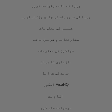
ویزا کے لئے درخواست کریں
ویزا کی ضروریات کی جانچ پڑتال کریں
کسٹمز کی معلومات
سفارتخانے و قونصل خانے
شینگین کی معلومات
رازداری کا بیان
خدمت کی شرائط
VisaHQ اسکور
اکاؤنٹ
درخواست ختم کرو