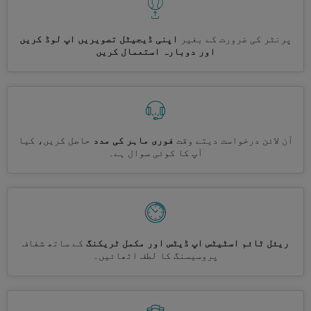
پرنٹر کی ضرورت کے بغیر
اپنی ڈیجیٹل تصویریں اپ لوڈ کریں
اور دوبارہ استعمال کریں
آن لائن درخواست دیتے وقت
فوری ماہر کی مدد
حاصل کریں، کیا
آپ کا کوئی سوال ہے۔
ریئل ٹائم اسٹیٹس اپ ڈیٹس اور مکمل ٹریکنگ
کے ساتھ شفاف
پروسیسنگ کا لطف اٹھائیں۔