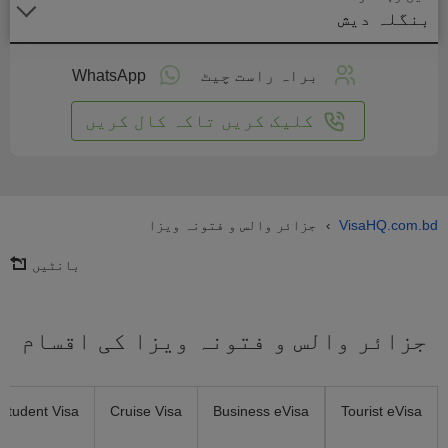
بنگلہ دیش
لائن
واست
براہ راست چیٹ
WhatsApp
یں
کلیک کریں تاکہ کال کریں
VisaHQ.com.bd
جزائر والس و فتونہ ویزا
›
بانٹیں
جزائر والس و فتونہ ویزا کی اقسام
Student Visa
Cruise Visa
Business eVisa
Tourist eVisa