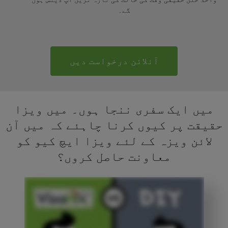
گے۔
آنلائن درخواست دیں
میں ایک سفری ننجا ہوں۔ میں ویزا
حقیقت پر کیوں کرنا چاہئے کہ میں آن
لائن ویزہ کے لئے ویزا ایچ کیو کو
معاونت حاصل کروں؟