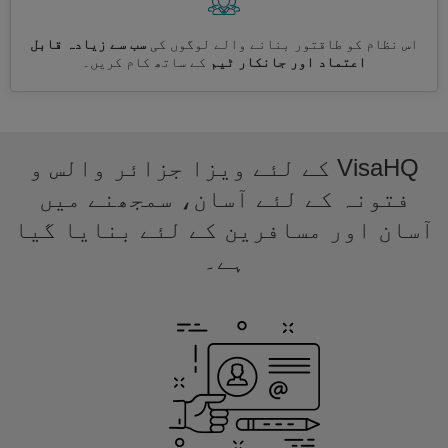
اس نظام کو طاقتور بنانے والے لوگوں کی
سب سے زیادہ قابل
اعتماد اور جانکار ٹیم
کے ساتھ کام کریں۔
VisaHQ کے لئے ویزا جزائر والس و
فتونہ کے لئے آسان، سمجھنے میں
آسان اور مسافرین کے لئے بنایا گیا
ہے۔