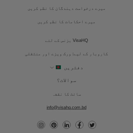
میرے درخواست دہندگان کا نظم کریں
میرے احکامات کا نظم کریں
VisaHQ بزنس کے لئے
کاروبار کے لیے: ورک ویزے اور منتقلی
دفتریں
سوالات؟
سائٹ کا نقشہ
info@visahq.com.bd